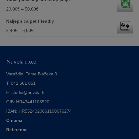
110,00€
1,00€
Price
20,00
€
–
50,00
€
through
range:
Naljepnica pet friendly
3,40€
20,00€
Price
2,40
€
–
6,00
€
through
range:
50,00€
2,40€
through
Nuvola d.o.o.
6,00€
Varaždin, Tome Blažeka 3
T: 042 561 051
E: studio@nuvola.hr
OIB: HR43441108520
IBAN:
HR5524020061100676274
O nama
Reference