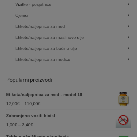
Vizitke - posjetnice
Cjenici
Etikete/naljepnice za med
Etikete/naljepnice za maslinovo ulje
Etikete/naljepnice za bučino ulje
Etikete/naljepnice za medicu
Popularni proizvodi
Etiketa/naljepnica za med - model 18
Price
12,00
€
–
110,00
€
range:
Zabranjeno voziti bicikl
12,00€
Price
1,00
€
–
3,40
€
through
range:
Tabla ploča Mjesto okupljanja