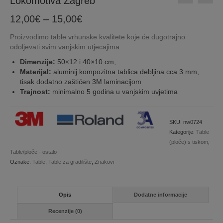
Lokomotiva Zagreb
Price
12,00
€
–
15,00
€
range:
Proizvodimo table vrhunske kvalitete koje će dugotrajno
12,00€
odoljevati svim vanjskim utjecajima
through
15,00€
Dimenzije:
50×12 i 40×10 cm,
Materijal:
aluminij kompozitna tablica debljina cca 3 mm,
tisak dodatno zaštićen 3M laminacijom
Trajnost:
minimalno 5 godina u vanjskim uvjetima
SKU:
nw0724
Kategorije:
Table
(ploče) s tiskom
,
Table/ploče - ostalo
Oznake:
Table
,
Table za gradilište
,
Znakovi
Opis
Dodatne informacije
Recenzije (0)