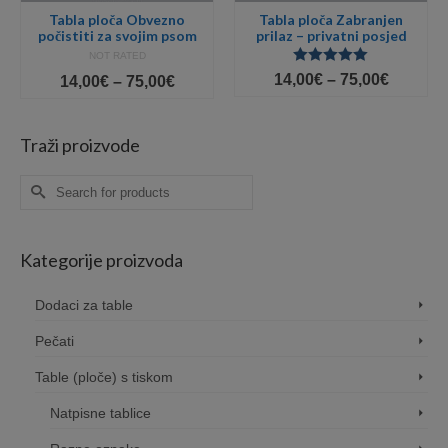
Tabla ploča Obvezno
Tabla ploča Zabranjen
počistiti za svojim psom
prilaz – privatni posjed
NOT RATED
Ocjenjeno
Price
14,00
€
–
75,00
€
Price
14,00
€
–
75,00
€
5.00
od 5
range:
e:
range:
14,00€
0€
14,00€
throug
ugh
through
Traži proizvode
75,00€
0€
75,00€
Search
for:
Kategorije proizvoda
Dodaci za table
Pečati
Table (ploče) s tiskom
Natpisne tablice