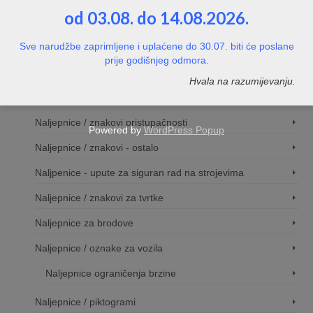
od 03.08. do 14.08.2026.
Naljepnice / znakovi za evakuciju
Sve narudžbe zaprimljene i uplaćene do 30.07. biti će poslane
Naljepnice / znakovi za video nadzor
prije godišnjeg odmora.
Naljepnice / znakovi za hotele, kampove i sl.
Hvala na razumijevanju.
Naljepnice za izlog
Naljepnice / znakovi pristupačnosti
Powered by
WordPress Popup
Naljepnice / znakovi - ostalo
Naljpenice - upute za siguran rad na strojevima
Naljepnice / znakovi za tvrtke
Naljepnice za brodove
Naljepnice / oznake za vozila
Naljepnice ograničenja brzine
Naljepnice / piktogrami