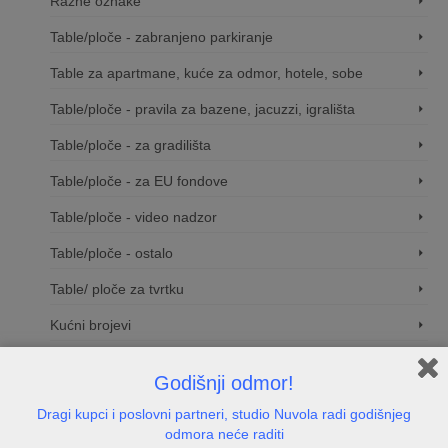
Razne oznake
Table/ploče - zabranjeno parkiranje
Table za apartmane, kuće za odmor, hotele, sobe
Table/ploče - pravila za bazene, jacuzzi, igrališta
Table/ploče - za gradilišta
Table/ploče - za EU fondove
Table/ploče - video nadzor
Table/ploče - ostalo
Table/ ploče za tvrtku
Kućni brojevi
Natpisne tablice i oznake
Godišnji odmor!
Natpisne pločice za vrata
Dragi kupci i poslovni partneri, studio Nuvola radi godišnjeg
odmora neće raditi
Naljepnice / znakovi