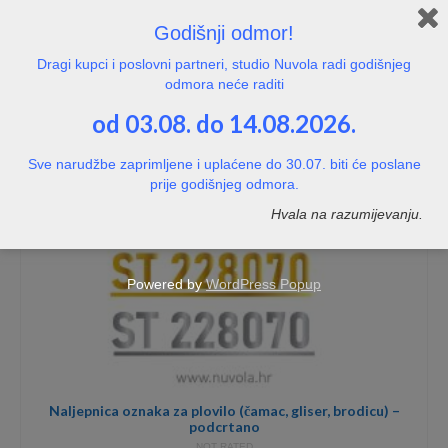
through
35,00€
Godišnji odmor!
Dragi kupci i poslovni partneri, studio Nuvola radi godišnjeg
odmora neće raditi
od 03.08. do 14.08.2026.
Sve narudžbe zaprimljene i uplaćene do 30.07. biti će poslane
prije godišnjeg odmora.
Hvala na razumijevanju.
Powered by
WordPress Popup
Naljepnica oznaka za plovilo (čamac, gliser, brodicu) –
podcrtano
NOT RATED