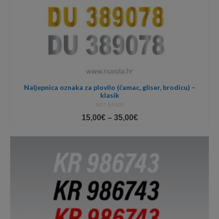
Naljepnica oznaka za plovilo (čamac, gliser, brodicu) –
klasik
NOT RATED
Price
15,00
€
–
35,00
€
range:
15,00€
through
35,00€