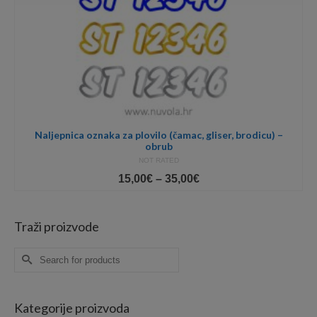
Naljepnica oznaka za plovilo (čamac, gliser, brodicu) –
obrub
NOT RATED
Price
15,00
€
–
35,00
€
range:
15,00€
through
Traži proizvode
35,00€
Search
for:
Kategorije proizvoda