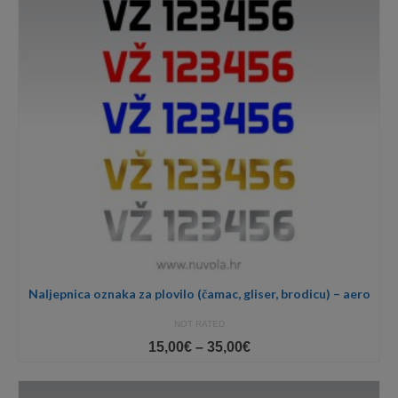
Naljepnica oznaka za plovilo (čamac, gliser, brodicu) – aero
NOT RATED
Price
15,00
€
–
35,00
€
range:
15,00€