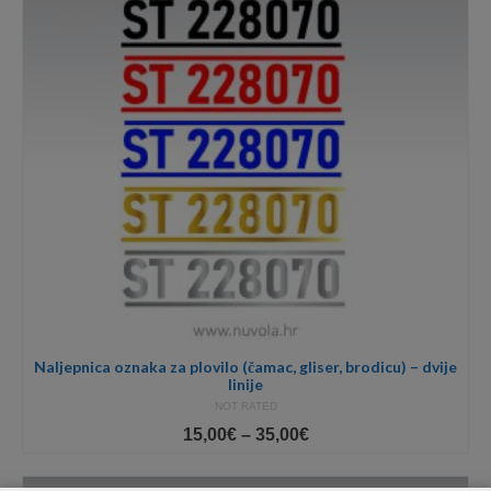
Naljepnica oznaka za plovilo (čamac, gliser, brodicu) – dvije
linije
NOT RATED
Price
15,00
€
–
35,00
€
range:
15,00€