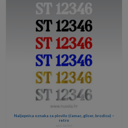
through
35,00€
Naljepnica oznaka za plovilo (čamac, gliser, brodicu) –
retro
NOT RATED