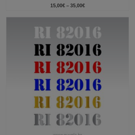
Price
15,00
€
–
35,00
€
range:
15,00€
through
35,00€