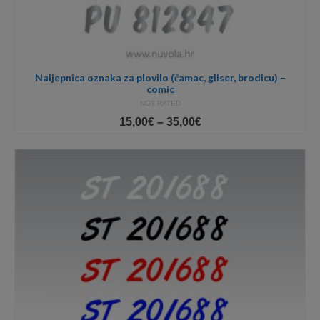
Naljepnica oznaka za plovilo (čamac, gliser, brodicu) –
comic
NOT RATED
Price
15,00
€
–
35,00
€
range:
15,00€
through
35,00€