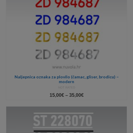
Naljepnica oznaka za plovilo (čamac, gliser, brodicu) –
modern
NOT RATED
Price
15,00
€
–
35,00
€
range:
15,00€
through
35,00€