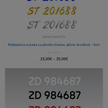
Naljepnica oznaka za plovilo (čamac, gliser, brodicu) – kist
NOT RATED
Price
15,00
€
–
35,00
€
range:
15,00€
through
35,00€