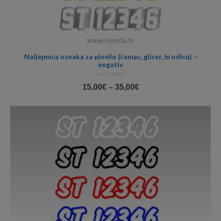
Naljepnica oznaka za plovilo (čamac, gliser, brodicu) –
negativ
NOT RATED
Price
15,00
€
–
35,00
€
range:
15,00€
through
35,00€