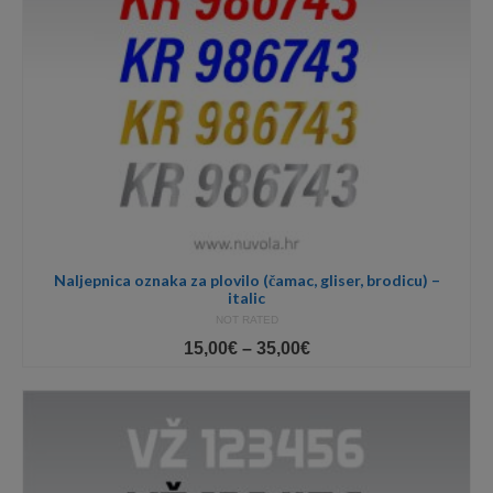
Naljepnica oznaka za plovilo (čamac, gliser, brodicu) –
italic
NOT RATED
Price
15,00
€
–
35,00
€
range:
15,00€
through
35,00€