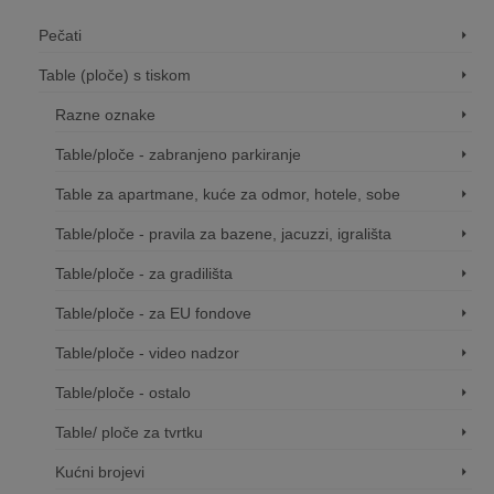
Pečati
Table (ploče) s tiskom
Razne oznake
Table/ploče - zabranjeno parkiranje
Table za apartmane, kuće za odmor, hotele, sobe
Table/ploče - pravila za bazene, jacuzzi, igrališta
Table/ploče - za gradilišta
Table/ploče - za EU fondove
Table/ploče - video nadzor
Table/ploče - ostalo
Table/ ploče za tvrtku
Kućni brojevi