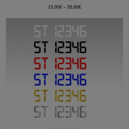
Price
15,00
€
–
35,00
€
range:
15,00€
through
35,00€