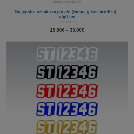
Naljepnica oznaka za plovilo (čamac, gliser, brodicu) –
digitron
NOT RATED
Price
15,00
€
–
35,00
€
range:
15,00€
through
35,00€