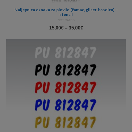
Naljepnica oznaka za plovilo (čamac, gliser, brodicu) –
stencil
NOT RATED
Price
15,00
€
–
35,00
€
range:
15,00€
through
35,00€