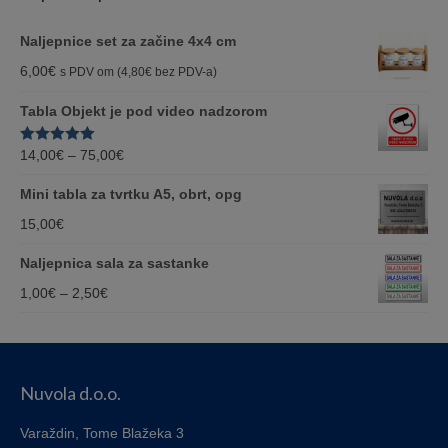
Naljepnice set za začine 4x4 cm
6,00
€
s PDV om (
4,80
€
bez PDV-a)
Tabla Objekt je pod video nadzorom
Price
Ocjenjeno
14,00
€
–
75,00
€
5.00
od 5
range:
Mini tabla za tvrtku A5, obrt, opg
14,00€
15,00
€
through
Naljepnica sala za sastanke
75,00€
Price
1,00
€
–
2,50
€
range:
1,00€
through
Nuvola d.o.o.
2,50€
Varaždin, Tome Blažeka 3