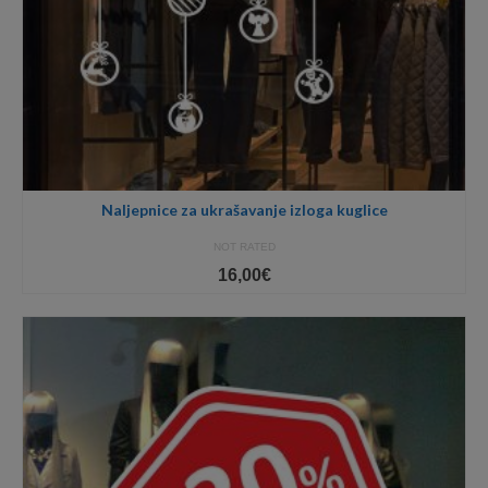
Naljepnice za ukrašavanje izloga kuglice
NOT RATED
16,00
€