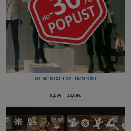
Naljepnica za izlog – šesterokut
NOT RATED
Price
8,00
€
–
22,00
€
range:
8,00€
through
22,00€