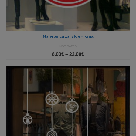
Naljepnica za izlog – krug
NOT RATED
Price
8,00
€
–
22,00
€
range:
8,00€
through
22,00€