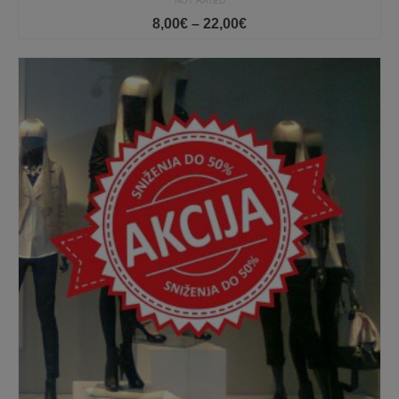
NOT RATED
Price
8,00
€
–
22,00
€
range:
8,00€
through
22,00€