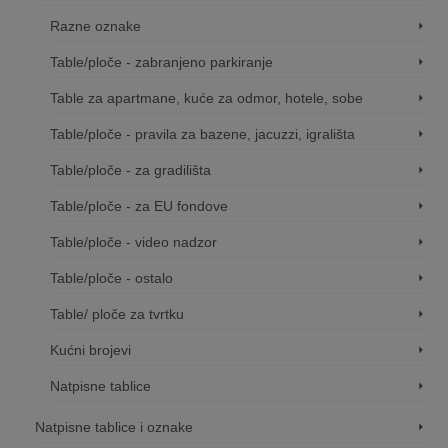
Razne oznake
Table/ploče - zabranjeno parkiranje
Table za apartmane, kuće za odmor, hotele, sobe
Table/ploče - pravila za bazene, jacuzzi, igrališta
Table/ploče - za gradilišta
Table/ploče - za EU fondove
Table/ploče - video nadzor
Table/ploče - ostalo
Table/ ploče za tvrtku
Kućni brojevi
Natpisne tablice
Natpisne tablice i oznake