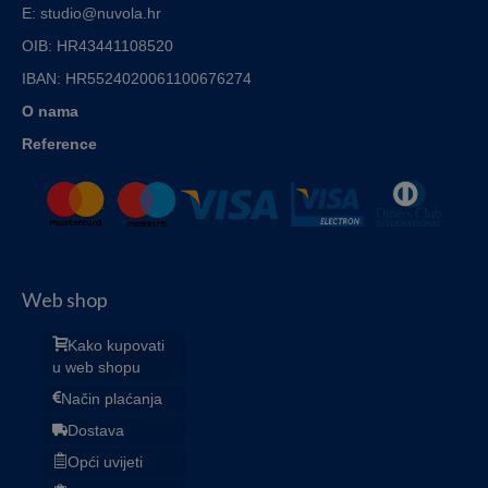
E: studio@nuvola.hr
OIB: HR43441108520
IBAN:
HR5524020061100676274
O nama
Reference
Web shop
Kako kupovati
u web shopu
Način plaćanja
Dostava
Opći uvijeti