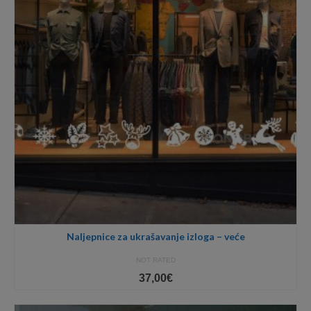
Naljepnice za ukrašavanje izloga – veće
NOT RATED
37,00
€