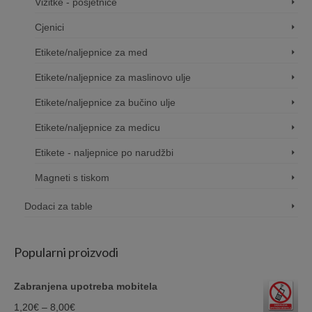
Vizitke - posjetnice
Cjenici
Etikete/naljepnice za med
Etikete/naljepnice za maslinovo ulje
Etikete/naljepnice za bučino ulje
Etikete/naljepnice za medicu
Etikete - naljepnice po narudžbi
Magneti s tiskom
Dodaci za table
Popularni proizvodi
Zabranjena upotreba mobitela
Price
1,20
€
–
8,00
€