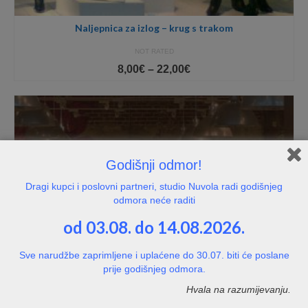
Naljepnica za izlog – krug s trakom
NOT RATED
Price
8,00
€
–
22,00
€
range:
8,00€
through
22,00€
Godišnji odmor!
Dragi kupci i poslovni partneri, studio Nuvola radi godišnjeg
odmora neće raditi
od 03.08. do 14.08.2026.
Sve narudžbe zaprimljene i uplaćene do 30.07. biti će poslane
prije godišnjeg odmora.
Hvala na razumijevanju.