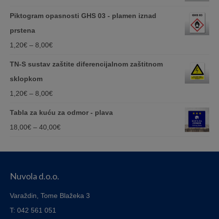
range:
Piktogram opasnosti GHS 03 - plamen iznad
1,20€
prstena
through
Price
1,20
€
–
8,00
€
8,00€
range:
TN-S sustav zaštite diferencijalnom zaštitnom
1,20€
sklopkom
through
Price
1,20
€
–
8,00
€
8,00€
range:
Tabla za kuću za odmor - plava
1,20€
Price
18,00
€
–
40,00
€
through
range:
8,00€
18,00€
through
Nuvola d.o.o.
40,00€
Varaždin, Tome Blažeka 3
T: 042 561 051