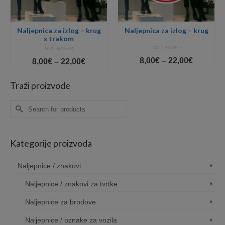
Naljepnica za izlog – krug
Naljepnica za izlog – krug
s trakom
NOT RATED
NOT RATED
Price
8,00
€
–
22,00
€
Price
8,00
€
–
22,00
€
range:
:
range:
8,00€
8,00€
Traži proizvode
through
gh
through
22,00€
€
22,00€
Search
for:
Kategorije proizvoda
Naljepnice / znakovi
Naljepnice / znakovi za tvrtke
Naljepnice za brodove
Naljepnice / oznake za vozila