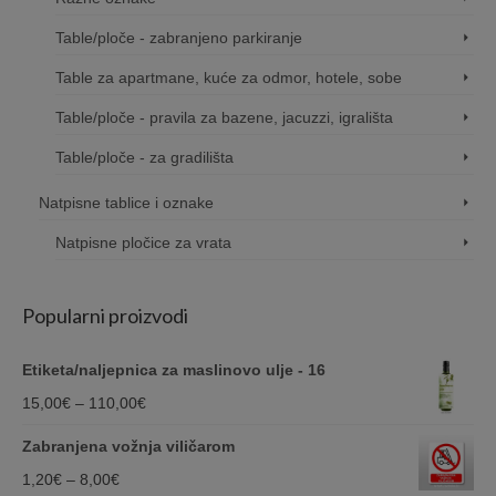
Table/ploče - zabranjeno parkiranje
Table za apartmane, kuće za odmor, hotele, sobe
Table/ploče - pravila za bazene, jacuzzi, igrališta
Table/ploče - za gradilišta
Natpisne tablice i oznake
Natpisne pločice za vrata
Popularni proizvodi
Etiketa/naljepnica za maslinovo ulje - 16
Price
15,00
€
–
110,00
€
range:
Zabranjena vožnja viličarom
15,00€
Price
1,20
€
–
8,00
€