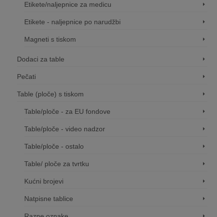
Etikete/naljepnice za medicu
Etikete - naljepnice po narudžbi
Magneti s tiskom
Dodaci za table
Pečati
Table (ploče) s tiskom
Table/ploče - za EU fondove
Table/ploče - video nadzor
Table/ploče - ostalo
Table/ ploče za tvrtku
Kućni brojevi
Natpisne tablice
Razne oznake