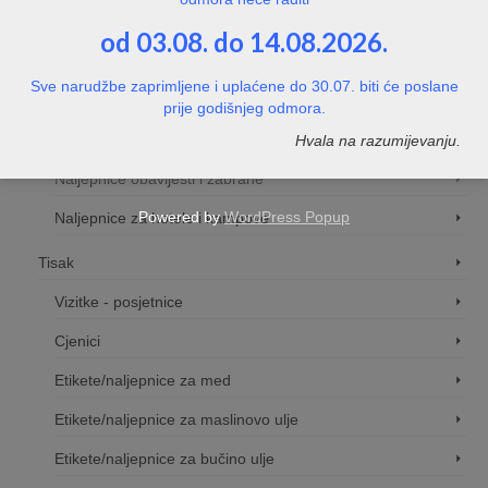
Naljepnice / znakovi - ostalo
od 03.08. do 14.08.2026.
Naljpenice - upute za siguran rad na strojevima
Sve narudžbe zaprimljene i uplaćene do 30.07. biti će poslane
Naljepnice za tvrtke
prije godišnjeg odmora.
Prijevoz za vlastite potrebe
Hvala na razumijevanju.
Naljepnice obavijesti i zabrane
Powered by
WordPress Popup
Naljepnice za hotele i kampove
Tisak
Vizitke - posjetnice
Cjenici
Etikete/naljepnice za med
Etikete/naljepnice za maslinovo ulje
Etikete/naljepnice za bučino ulje