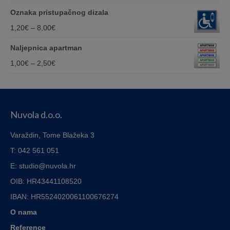
through
range:
Oznaka pristupačnog dizala
110,00€
1,20€
Price
1,20
€
–
8,00
€
through
range:
Naljepnica apartman
8,00€
1,20€
Price
1,00
€
–
2,50
€
through
range:
8,00€
1,00€
through
Nuvola d.o.o.
2,50€
Varaždin, Tome Blažeka 3
T: 042 561 051
E: studio@nuvola.hr
OIB: HR43441108520
IBAN:
HR5524020061100676274
O nama
Reference