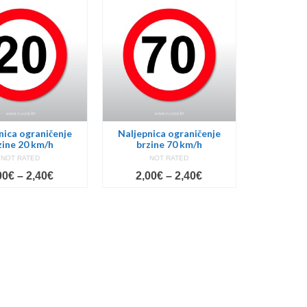
through
through
2,40€
2,40€
nica ograničenje
Naljepnica ograničenje
zine 20 km/h
brzine 70 km/h
NOT RATED
NOT RATED
Price
Price
00
€
–
2,40
€
2,00
€
–
2,40
€
range:
range:
2,00€
2,00€
through
through
2,40€
2,40€