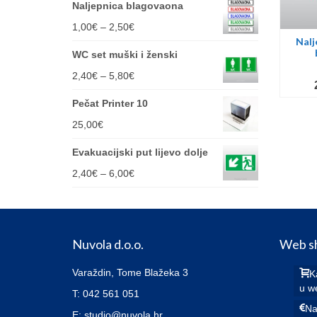
Naljepnica blagovaona
Price
1,00
€
–
2,50
€
Nalj
range:
WC set muški i ženski
1,00€
Price
2,40
€
–
5,80
€
through
range:
Pečat Printer 10
2,50€
2,40€
25,00
€
through
Evakuacijski put lijevo dolje
5,80€
Price
2,40
€
–
6,00
€
range:
2,40€
through
Nuvola d.o.o.
Web s
6,00€
Varaždin, Tome Blažeka 3
K
u w
T: 042 561 051
Na
E: studio@nuvola.hr