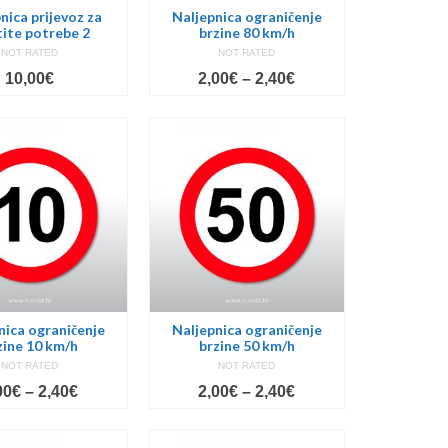
nica prijevoz za
Naljepnica ograničenje
tite potrebe 2
brzine 80 km/h
NOT RATED
NOT RATED
Price
10,00
€
2,00
€
–
2,40
€
range:
diti
2,00€
through
2,40€
 odmora.
jevanju.
nica ograničenje
Naljepnica ograničenje
zine 10 km/h
brzine 50 km/h
NOT RATED
NOT RATED
Price
Price
00
€
–
2,40
€
2,00
€
–
2,40
€
range:
range:
2,00€
2,00€