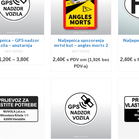
pnica – GPS nadzor
Naljepnica upozorenja
Naljepn
zila – unutarnja
mrtvi kut – angles morts 2
NOT RATED
NOT RATED
Price
1,20
€
–
3,80
€
2,40
€
2,40
€
s PDV om (
1,92
€
bez
s 
range:
PDV-a)
1,20€
through
3,80€