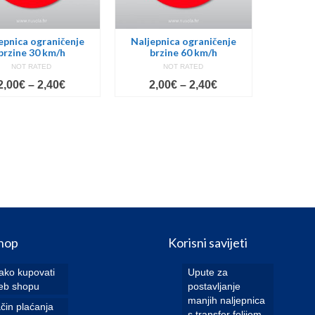
epnica ograničenje
Naljepnica ograničenje
brzine 30 km/h
brzine 60 km/h
NOT RATED
NOT RATED
Price
Price
2,00
€
–
2,40
€
2,00
€
–
2,40
€
range:
range:
2,00€
2,00€
through
through
2,40€
2,40€
hop
Korisni savijeti
ako kupovati
Upute za
eb shopu
postavljanje
manjih naljepnica
čin plaćanja
s transfer folijom