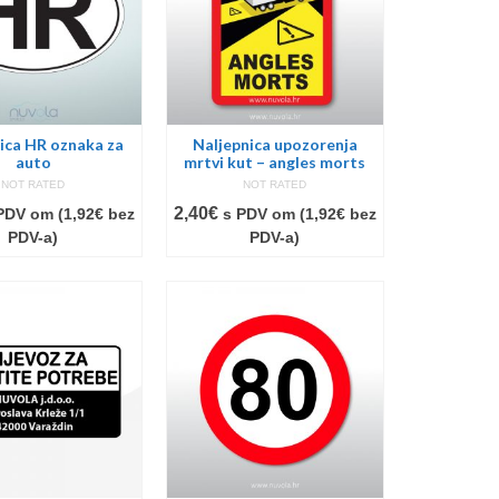
ica HR oznaka za
Naljepnica upozorenja
auto
mrtvi kut – angles morts
NOT RATED
NOT RATED
2,40
€
PDV om (
1,92
€
bez
s PDV om (
1,92
€
bez
PDV-a)
PDV-a)