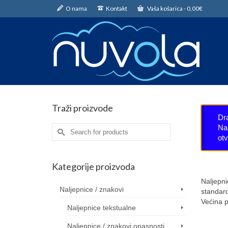
O nama
Kontakt
Vaša košarica
-
0,00
€
Traži proizvode
Dr
Nar
Search
ot
for:
Kategorije proizvoda
Naljepni
Naljepnice / znakovi
standard
Većina p
Naljepnice tekstualne
Naljepnice / znakovi opasnosti