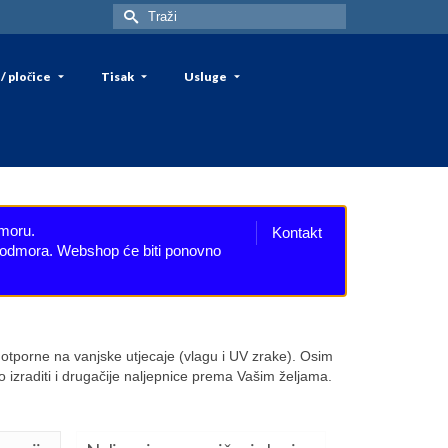
Search
for:
/ pločice
Tisak
Usluge
dmoru.
Kontakt
eg odmora. Webshop će biti ponovno
 otporne na vanjske utjecaje (vlagu i UV zrake). Osim
izraditi i drugačije naljepnice prema Vašim željama.