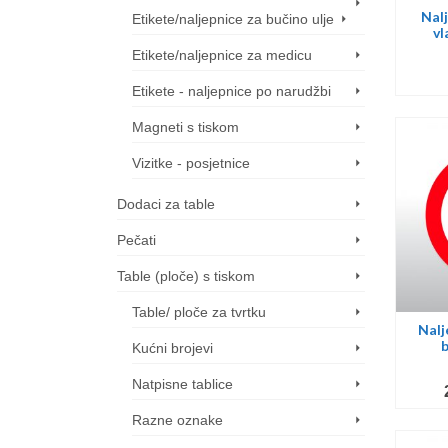
Nalj
Etikete/naljepnice za bučino ulje
vl
Etikete/naljepnice za medicu
Etikete - naljepnice po narudžbi
Dra
Magneti s tiskom
Vizitke - posjetnice
Sve nar
Dodaci za table
Pečati
Table (ploče) s tiskom
Table/ ploče za tvrtku
Nalj
b
Kućni brojevi
Natpisne tablice
Razne oznake