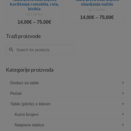
korištenje romobila, rola,
obavljanje nužde
bicikla
NOT RATED
NOT RATED
Price
14,00
€
–
75,00
€
Price
14,00
€
–
75,00
€
e:
range:
range:
0€
14,00€
14,00€
ugh
throug
Traži proizvode
through
0€
75,00€
75,00€
Search
for:
Kategorije proizvoda
Dodaci za table
Pečati
Table (ploče) s tiskom
Kućni brojevi
Natpisne tablice