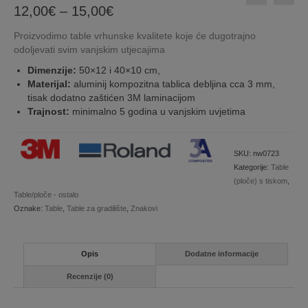
Price
12,00
€
–
15,00
€
range:
Proizvodimo table vrhunske kvalitete koje će dugotrajno
12,00€
odoljevati svim vanjskim utjecajima
through
15,00€
Dimenzije:
50×12 i 40×10 cm,
Materijal:
aluminij kompozitna tablica debljina cca 3 mm,
tisak dodatno zaštićen 3M laminacijom
Trajnost:
minimalno 5 godina u vanjskim uvjetima
SKU:
nw0723
Kategorije:
Table
(ploče) s tiskom
,
Table/ploče - ostalo
Oznake:
Table
,
Table za gradilište
,
Znakovi
Opis
Dodatne informacije
Recenzije (0)