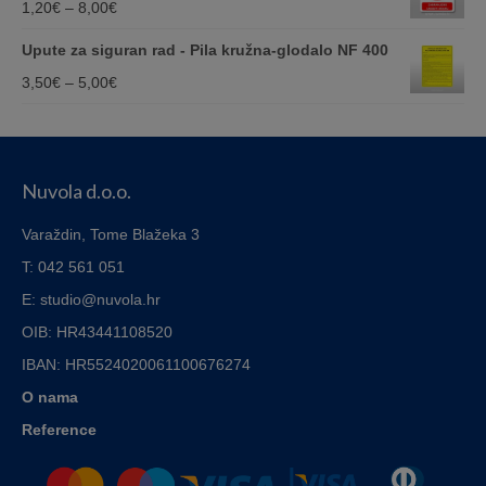
Price
1,20
€
–
8,00
€
through
range:
Upute za siguran rad - Pila kružna-glodalo NF 400
8,00€
1,20€
Price
3,50
€
–
5,00
€
through
range:
8,00€
3,50€
through
Nuvola d.o.o.
5,00€
Varaždin, Tome Blažeka 3
T: 042 561 051
E: studio@nuvola.hr
OIB: HR43441108520
IBAN:
HR5524020061100676274
O nama
Reference