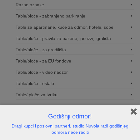
Razne oznake
Table/ploče - zabranjeno parkiranje
Table za apartmane, kuće za odmor, hotele, sobe
Table/ploče - pravila za bazene, jacuzzi, igrališta
Table/ploče - za gradilišta
Table/ploče - za EU fondove
Table/ploče - video nadzor
Table/ploče - ostalo
Table/ ploče za tvrtku
Natpisne tablice i oznake
Godišnji odmor!
Natpisne pločice za vrata
Dragi kupci i poslovni partneri, studio Nuvola radi godišnjeg
Naljepnice / znakovi
odmora neće raditi