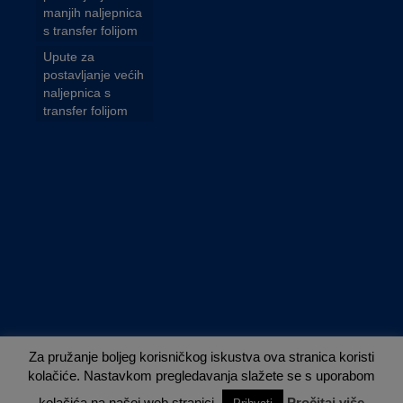
manjih naljepnica
s transfer folijom
Upute za
postavljanje većih
naljepnica s
transfer folijom
Za pružanje boljeg korisničkog iskustva ova stranica koristi
kolačiće. Nastavkom pregledavanja slažete se s uporabom
Nuvola - established 2013.
kolačića na našoj web stranici.
Pročitaj više