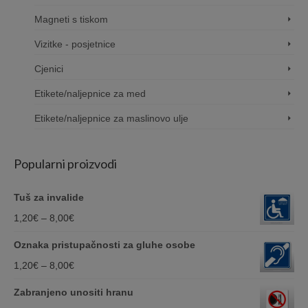
Magneti s tiskom
Vizitke - posjetnice
Cjenici
Etikete/naljepnice za med
Etikete/naljepnice za maslinovo ulje
Popularni proizvodi
Tuš za invalide
Price
1,20
€
–
8,00
€
range:
Oznaka pristupačnosti za gluhe osobe
1,20€
Price
1,20
€
–
8,00
€
through
range:
Zabranjeno unositi hranu
8,00€
1,20€