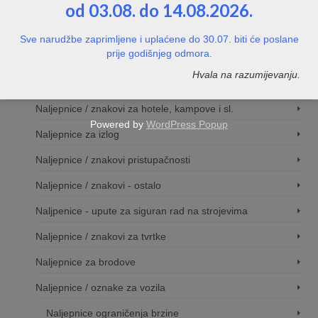
od 03.08. do 14.08.2026.
Naljepnice / znakovi zabrane
Naljepnice / znakovi obveza
Sve narudžbe zaprimljene i uplaćene do 30.07. biti će poslane
prije godišnjeg odmora.
Naljepnice / znakovi za evakuciju
Hvala na razumijevanju.
Naljepnice / znakovi za video nadzor
Naljepnice / znakovi za hotele, kampove i sl.
Powered by
WordPress Popup
Naljepnice za izlog
Naljepnice / znakovi pristupačnosti
Naljepnice / znakovi - ostalo
Naljpenice - upute za siguran rad na strojevima
Naljepnice / znakovi za tvrtke
Naljepnice za brodove
Naljepnice / oznake za vozila
Naljepnice ograničenja brzine