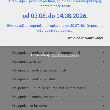
Dragi kupci i poslovni partneri, studio Nuvola radi godišnjeg
odmora neće raditi
Natpisne pločice za vrata
od 03.08. do 14.08.2026.
Naljepnice / znakovi
Sve narudžbe zaprimljene i uplaćene do 30.07. biti će poslane
Naljepnice / znakovi obveza
prije godišnjeg odmora.
Naljepnice / znakovi za evakuciju
Hvala na razumijevanju.
Naljepnice / znakovi za video nadzor
Naljepnice / znakovi za hotele, kampove i sl.
Powered by
WordPress Popup
Naljepnice za izlog
Naljepnice / znakovi pristupačnosti
Naljepnice / znakovi - ostalo
Naljpenice - upute za siguran rad na strojevima
Naljepnice / znakovi za tvrtke
Naljepnice za brodove