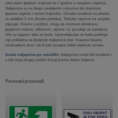
ultra jakim ljepilom, trajnosti do 7 godina u vanjskim uvjetima.
Naljepnice su sa blago zaobljenim rubovima što doprinosi
ljepšem izgledu i većom trajnošću. Oznake izrađene na plastici
su debljine 2 mm (foreks plastika). Također otporne na vanjske
utjecaje. Ovisno o podlozi, mogu se montirati obostrano
ljepljivom trakom, silikonom, vijcima i sl. (prodaje se zasebno)
Vrlo su lagane i lako se buše. Upotrebljavaju se kada podloga
nije prikladna za ljepljenje naljepnica (npr. hrapava fasada,
neobrađeno drvo i sl) ili kad vizualno želite istaknuti oznaku.
Izrada naljepnica po narudžbi:
Naljepnica može biti izrađena i
u bilo kojoj drugoj veličini ili boji prema Vašim željama.
Povezani proizvodi