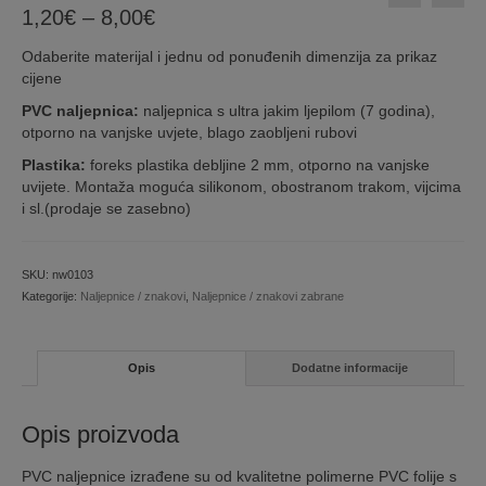
Price
1,20
€
–
8,00
€
range:
Odaberite materijal i jednu od ponuđenih dimenzija za prikaz
1,20€
cijene
through
8,00€
PVC naljepnica:
naljepnica s ultra jakim ljepilom (7 godina),
otporno na vanjske uvjete, blago zaobljeni rubovi
Plastika:
foreks plastika debljine 2 mm, otporno na vanjske
uvijete. Montaža moguća silikonom, obostranom trakom, vijcima
i sl.(prodaje se zasebno)
SKU:
nw0103
Kategorije:
Naljepnice / znakovi
,
Naljepnice / znakovi zabrane
Opis
Dodatne informacije
Opis proizvoda
PVC naljepnice izrađene su od kvalitetne polimerne PVC folije s