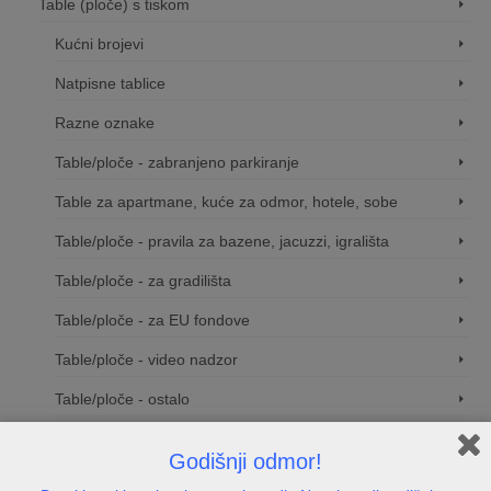
Table (ploče) s tiskom
Kućni brojevi
Natpisne tablice
Razne oznake
Table/ploče - zabranjeno parkiranje
Table za apartmane, kuće za odmor, hotele, sobe
Table/ploče - pravila za bazene, jacuzzi, igrališta
Table/ploče - za gradilišta
Table/ploče - za EU fondove
Table/ploče - video nadzor
Table/ploče - ostalo
Table/ ploče za tvrtku
Godišnji odmor!
Natpisne tablice i oznake