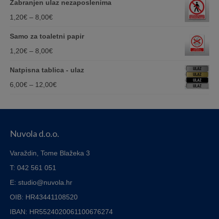
Zabranjen ulaz nezaposlenima
1,20€
Price
1,20
€
–
8,00
€
through
range:
Samo za toaletni papir
8,00€
1,20€
Price
1,20
€
–
8,00
€
through
range:
Natpisna tablica - ulaz
8,00€
1,20€
Price
6,00
€
–
12,00
€
through
range:
8,00€
6,00€
through
Nuvola d.o.o.
12,00€
Varaždin, Tome Blažeka 3
T: 042 561 051
E: studio@nuvola.hr
OIB: HR43441108520
IBAN:
HR5524020061100676274