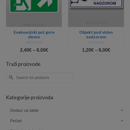
Evakuacijski put gore
Objekt pod video
desno
nadzorom
NOT RATED
NOT RATED
Price
Price
2,40
€
–
6,00
€
1,20
€
–
6,00
€
range:
range:
2,40€
1,20€
Traži proizvode
gh
through
through
6,00€
6,00€
Search
for:
Kategorije proizvoda
Dodaci za table
Pečati