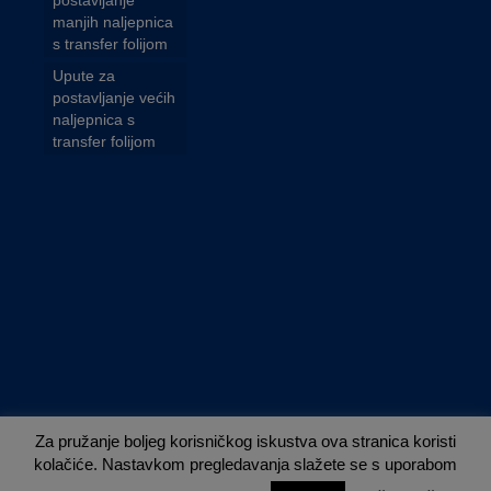
manjih naljepnica
s transfer folijom
Upute za
postavljanje većih
naljepnica s
transfer folijom
Za pružanje boljeg korisničkog iskustva ova stranica koristi
kolačiće. Nastavkom pregledavanja slažete se s uporabom
Nuvola - established 2013.