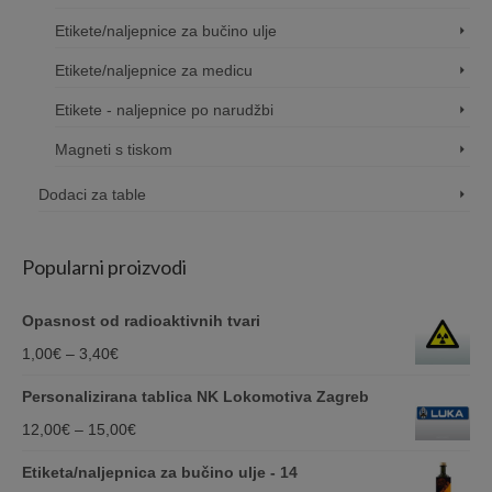
Etikete/naljepnice za bučino ulje
Etikete/naljepnice za medicu
Etikete - naljepnice po narudžbi
Magneti s tiskom
Dodaci za table
Popularni proizvodi
Opasnost od radioaktivnih tvari
Price
1,00
€
–
3,40
€
range:
Personalizirana tablica NK Lokomotiva Zagreb
1,00€
Price
12,00
€
–
15,00
€
through
range:
Etiketa/naljepnica za bučino ulje - 14
3,40€