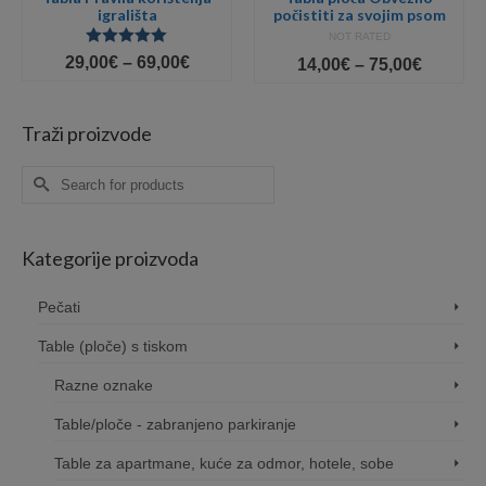
igrališta
počistiti za svojim psom
NOT RATED
Ocjenjeno
Price
29,00
€
–
69,00
€
Price
14,00
€
–
75,00
€
5.00
od 5
range:
range:
e:
29,00€
14,00€
0€
through
throug
Traži proizvode
ugh
69,00€
75,00€
0€
Search
for:
Kategorije proizvoda
Pečati
Table (ploče) s tiskom
Razne oznake
Table/ploče - zabranjeno parkiranje
Table za apartmane, kuće za odmor, hotele, sobe