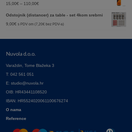
12,00€
Price
15,00
€
–
110,00
€
through
range:
Odstojnik (distancer) za table - set 4kom srebrni
15,00€
15,00€
9,00
€
s PDV om (
7,20
€
bez PDV-a)
through
110,00€
Nuvola d.o.o.
Varaždin, Tome Blažeka 3
T: 042 561 051
E: studio@nuvola.hr
OIB: HR43441108520
IBAN:
HR5524020061100676274
O nama
Reference