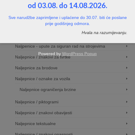
Naljepnice / znakovi za hotele, kampove i sl.
od 03.08. do 14.08.2026.
Naljepnice za izlog
Sve narudžbe zaprimljene i uplaćene do 30.07. biti će poslane
prije godišnjeg odmora.
Naljepnice / znakovi pristupačnosti
Hvala na razumijevanju.
Naljepnice / znakovi - ostalo
Naljpenice - upute za siguran rad na strojevima
Powered by
WordPress Popup
Naljepnice / znakovi za tvrtke
Naljepnice za brodove
Naljepnice / oznake za vozila
Naljepnice ograničenja brzine
Naljepnice / piktogrami
Naljepnice / znakovi obavijesti
Naljepnice tekstualne
Naljepnice / znakovi opasnosti