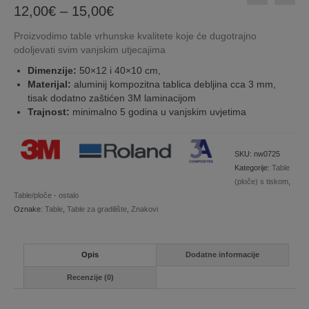
Price
12,00
€
–
15,00
€
range:
Proizvodimo table vrhunske kvalitete koje će dugotrajno
12,00€
odoljevati svim vanjskim utjecajima
through
15,00€
Dimenzije:
50×12 i 40×10 cm,
Materijal:
aluminij kompozitna tablica debljina cca 3 mm,
tisak dodatno zaštićen 3M laminacijom
Trajnost:
minimalno 5 godina u vanjskim uvjetima
SKU:
nw0725
Kategorije:
Table
(ploče) s tiskom
,
Table/ploče - ostalo
Oznake:
Table
,
Table za gradilište
,
Znakovi
Opis
Dodatne informacije
Recenzije (0)