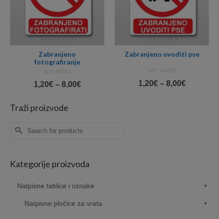
Zabranjeno
Zabranjeno uvoditi pse
fotografiranje
NOT RATED
NOT RATED
Price
1,20
€
–
8,00
€
Price
1,20
€
–
8,00
€
range:
range:
1,20€
1,20€
Traži proizvode
gh
through
through
8,00€
8,00€
Search
for:
Kategorije proizvoda
Natpisne tablice i oznake
Natpisne pločice za vrata