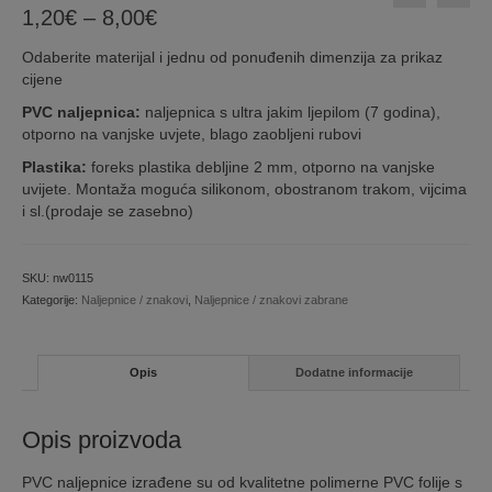
Price
1,20
€
–
8,00
€
range:
Odaberite materijal i jednu od ponuđenih dimenzija za prikaz
1,20€
cijene
through
8,00€
PVC naljepnica:
naljepnica s ultra jakim ljepilom (7 godina),
otporno na vanjske uvjete, blago zaobljeni rubovi
Plastika:
foreks plastika debljine 2 mm, otporno na vanjske
uvijete. Montaža moguća silikonom, obostranom trakom, vijcima
i sl.(prodaje se zasebno)
SKU:
nw0115
Kategorije:
Naljepnice / znakovi
,
Naljepnice / znakovi zabrane
Opis
Dodatne informacije
Opis proizvoda
PVC naljepnice izrađene su od kvalitetne polimerne PVC folije s