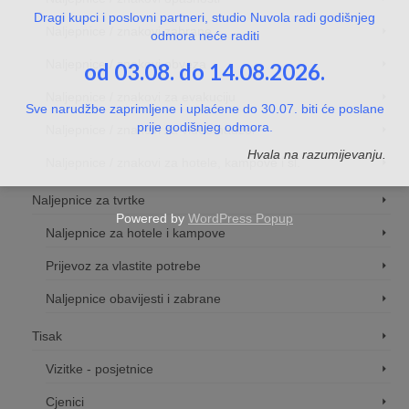
Dragi kupci i poslovni partneri, studio Nuvola radi godišnjeg
Naljepnice / znakovi zabrane
odmora neće raditi
Naljepnice / znakovi obveza
od 03.08. do 14.08.2026.
Naljepnice / znakovi za evakuciju
Sve narudžbe zaprimljene i uplaćene do 30.07. biti će poslane
prije godišnjeg odmora.
Naljepnice / znakovi za video nadzor
Hvala na razumijevanju.
Naljepnice / znakovi za hotele, kampove i sl.
Naljepnice za tvrtke
Powered by
WordPress Popup
Naljepnice za hotele i kampove
Prijevoz za vlastite potrebe
Naljepnice obavijesti i zabrane
Tisak
Vizitke - posjetnice
Cjenici