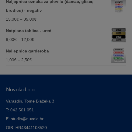
Naljepnica oznaka za plovilo (čamac, gliser,
1,20€
brodicu) - negativ
through
Price
15,00
€
–
35,00
€
8,00€
range:
Natpisna tablica - ured
15,00€
Price
6,00
€
–
12,00
€
through
range:
Naljepnica garderoba
35,00€
6,00€
Price
1,00
€
–
2,50
€
through
range:
12,00€
1,00€
through
Nuvola d.o.o.
2,50€
Varaždin, Tome Blažeka 3
T: 042 561 051
E: studio@nuvola.hr
OIB: HR43441108520