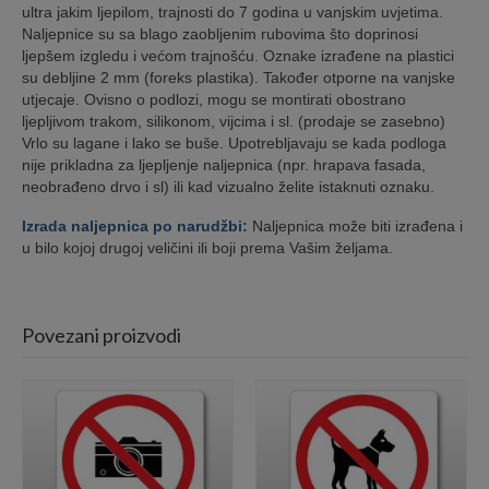
ultra jakim ljepilom, trajnosti do 7 godina u vanjskim uvjetima.
Naljepnice su sa blago zaobljenim rubovima što doprinosi
ljepšem izgledu i većom trajnošću. Oznake izrađene na plastici
su debljine 2 mm (foreks plastika). Također otporne na vanjske
utjecaje. Ovisno o podlozi, mogu se montirati obostrano
ljepljivom trakom, silikonom, vijcima i sl. (prodaje se zasebno)
Vrlo su lagane i lako se buše. Upotrebljavaju se kada podloga
nije prikladna za ljepljenje naljepnica (npr. hrapava fasada,
neobrađeno drvo i sl) ili kad vizualno želite istaknuti oznaku.
Izrada naljepnica po narudžbi:
Naljepnica može biti izrađena i
u bilo kojoj drugoj veličini ili boji prema Vašim željama.
Povezani proizvodi