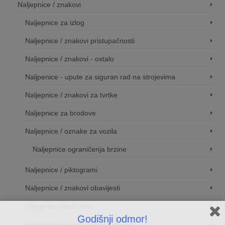
Naljepnice / znakovi
Naljepnice za izlog
Naljepnice / znakovi pristupačnosti
Naljepnice / znakovi - ostalo
Naljpenice - upute za siguran rad na strojevima
Naljepnice / znakovi za tvrtke
Naljepnice za brodove
Naljepnice / oznake za vozila
Naljepnice ograničenja brzine
Naljepnice / piktogrami
Naljepnice / znakovi obavijesti
Naljepnice tekstualne
Godišnji odmor!
Naljepnice / znakovi opasnosti