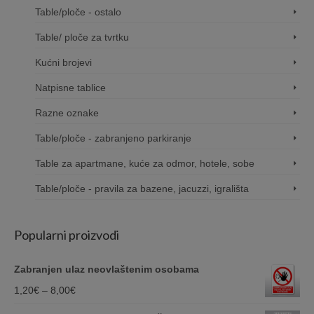
Table/ploče - ostalo
Table/ ploče za tvrtku
Kućni brojevi
Natpisne tablice
Razne oznake
Table/ploče - zabranjeno parkiranje
Table za apartmane, kuće za odmor, hotele, sobe
Table/ploče - pravila za bazene, jacuzzi, igrališta
Popularni proizvodi
Zabranjen ulaz neovlaštenim osobama
Price
1,20
€
–
8,00
€
range: