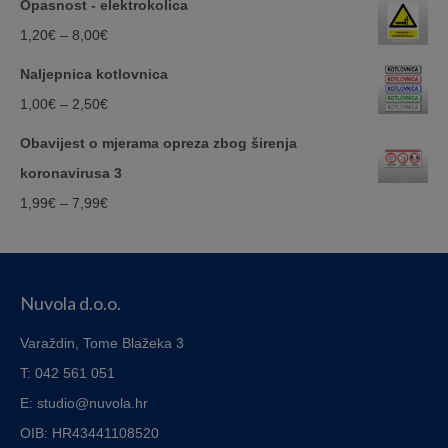
Opasnost - elektrokolica
1,20€
Price
1,20
€
–
8,00
€
through
range:
Naljepnica kotlovnica
8,00€
1,20€
Price
1,00
€
–
2,50
€
through
range:
Obavijest o mjerama opreza zbog širenja
8,00€
1,00€
koronavirusa 3
through
Price
1,99
€
–
7,99
€
2,50€
range:
1,99€
through
Nuvola d.o.o.
7,99€
Varaždin, Tome Blažeka 3
T: 042 561 051
E: studio@nuvola.hr
OIB: HR43441108520