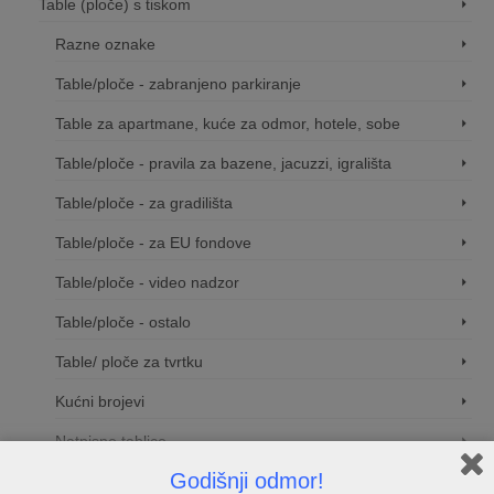
Table (ploče) s tiskom
Razne oznake
Table/ploče - zabranjeno parkiranje
Table za apartmane, kuće za odmor, hotele, sobe
Table/ploče - pravila za bazene, jacuzzi, igrališta
Table/ploče - za gradilišta
Table/ploče - za EU fondove
Table/ploče - video nadzor
Table/ploče - ostalo
Table/ ploče za tvrtku
Kućni brojevi
Natpisne tablice
Godišnji odmor!
Natpisne tablice i oznake