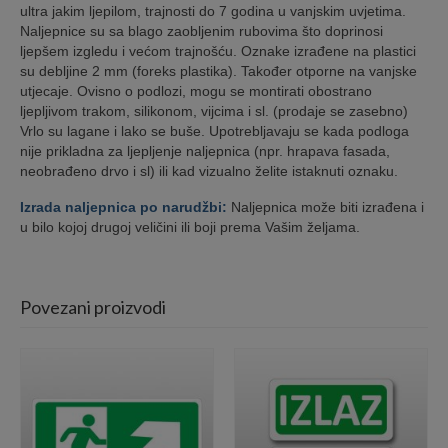
ultra jakim ljepilom, trajnosti do 7 godina u vanjskim uvjetima.
Naljepnice su sa blago zaobljenim rubovima što doprinosi
ljepšem izgledu i većom trajnošću. Oznake izrađene na plastici
su debljine 2 mm (foreks plastika). Također otporne na vanjske
utjecaje. Ovisno o podlozi, mogu se montirati obostrano
ljepljivom trakom, silikonom, vijcima i sl. (prodaje se zasebno)
Vrlo su lagane i lako se buše. Upotrebljavaju se kada podloga
nije prikladna za ljepljenje naljepnica (npr. hrapava fasada,
neobrađeno drvo i sl) ili kad vizualno želite istaknuti oznaku.
Izrada naljepnica po narudžbi:
Naljepnica može biti izrađena i
u bilo kojoj drugoj veličini ili boji prema Vašim željama.
Povezani proizvodi