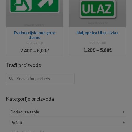
Evakuacijski put gore
Naljepnica Ulaz i Izlaz
desno
NOT RATED
NOT RATED
Price
1,20
€
–
5,80
€
Price
2,40
€
–
6,00
€
range:
range:
1,20€
2,40€
Traži proizvode
through
through
5,80€
6,00€
Search
for:
Kategorije proizvoda
Dodaci za table
Pečati