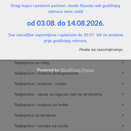
Dragi kupci i poslovni partneri, studio Nuvola radi godišnjeg
Natpisne pločice za vrata
odmora neće raditi
Naljepnice / znakovi
od 03.08. do 14.08.2026.
Naljepnice / znakovi za evakuciju
Sve narudžbe zaprimljene i uplaćene do 30.07. biti će poslane
prije godišnjeg odmora.
Naljepnice / znakovi za video nadzor
Hvala na razumijevanju.
Naljepnice / znakovi za hotele, kampove i sl.
Naljepnice za izlog
Powered by
WordPress Popup
Naljepnice / znakovi pristupačnosti
Naljepnice / znakovi - ostalo
Naljpenice - upute za siguran rad na strojevima
Naljepnice / znakovi za tvrtke
Naljepnice za brodove
Naljepnice / oznake za vozila