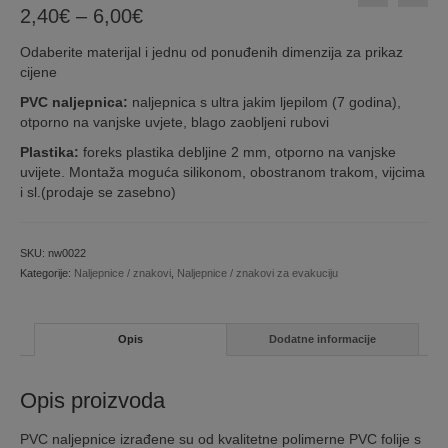
Price
2,40
€
–
6,00
€
range:
Odaberite materijal i jednu od ponuđenih dimenzija za prikaz
2,40€
cijene
through
6,00€
PVC naljepnica:
naljepnica s ultra jakim ljepilom (7 godina),
otporno na vanjske uvjete, blago zaobljeni rubovi
Plastika:
foreks plastika debljine 2 mm, otporno na vanjske
uvijete. Montaža moguća silikonom, obostranom trakom, vijcima
i sl.(prodaje se zasebno)
SKU:
nw0022
Kategorije:
Naljepnice / znakovi
,
Naljepnice / znakovi za evakuciju
Opis
Dodatne informacije
Opis proizvoda
PVC naljepnice izrađene su od kvalitetne polimerne PVC folije s