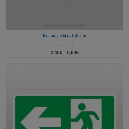
Evakuacijski put desno
NOT RATED
Price
2,40
€
–
6,00
€
range:
2,40€
through
6,00€