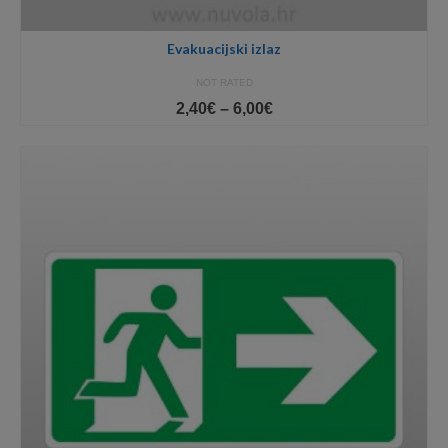
Evakuacijski izlaz
NOT RATED
Price
2,40
€
–
6,00
€
range:
2,40€
through
6,00€