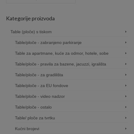
for:
Kategorije proizvoda
Table (ploče) s tiskom
Table/ploče - zabranjeno parkiranje
Table za apartmane, kuće za odmor, hotele, sobe
Table/ploče - pravila za bazene, jacuzzi, igrališta
Table/ploče - za gradilišta
Table/ploče - za EU fondove
Table/ploče - video nadzor
Table/ploče - ostalo
Table/ ploče za tvrtku
Kućni brojevi