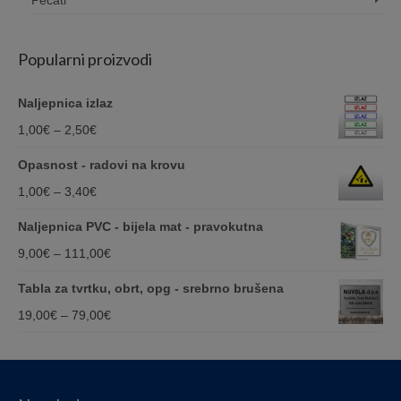
Popularni proizvodi
Naljepnica izlaz
Price
1,00
€
–
2,50
€
range:
Opasnost - radovi na krovu
1,00€
Price
1,00
€
–
3,40
€
through
range:
Naljepnica PVC - bijela mat - pravokutna
2,50€
1,00€
Price
9,00
€
–
111,00
€
through
range:
Tabla za tvrtku, obrt, opg - srebrno brušena
3,40€
9,00€
Price
19,00
€
–
79,00
€
through
range:
111,00€
19,00€
through