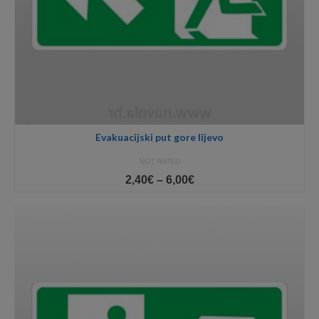
Evakuacijski put gore lijevo
NOT RATED
Price
2,40
€
–
6,00
€
range:
2,40€
through
6,00€