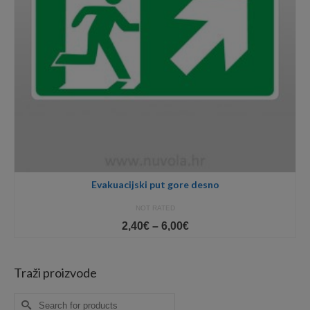
Evakuacijski put gore desno
NOT RATED
Price
2,40
€
–
6,00
€
range:
2,40€
through
Traži proizvode
6,00€
Search