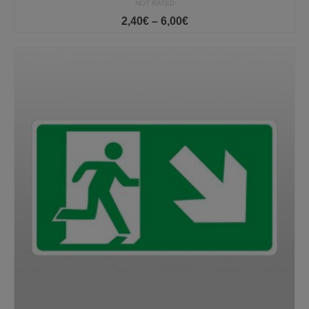
NOT RATED
Price
2,40
€
–
6,00
€
range:
2,40€
through
6,00€