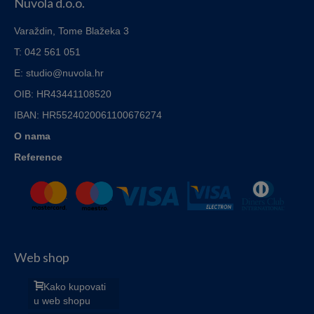
Nuvola d.o.o.
79,00€
Varaždin, Tome Blažeka 3
T: 042 561 051
E: studio@nuvola.hr
OIB: HR43441108520
IBAN:
HR5524020061100676274
O nama
Reference
Web shop
Kako kupovati
u web shopu