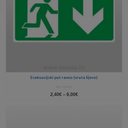
Evakuacijski put ravno (vrata lijevo)
NOT RATED
Price
2,40
€
–
6,00
€
range:
2,40€
through
6,00€