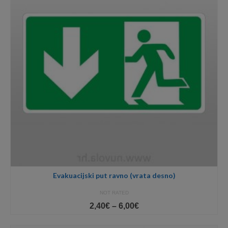
Evakuacijski put ravno (vrata desno)
NOT RATED
Price
2,40
€
–
6,00
€
range:
2,40€