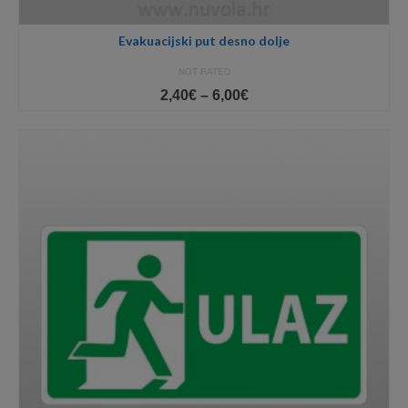
Evakuacijski put desno dolje
NOT RATED
Price
2,40
€
–
6,00
€
range:
2,40€
through
6,00€