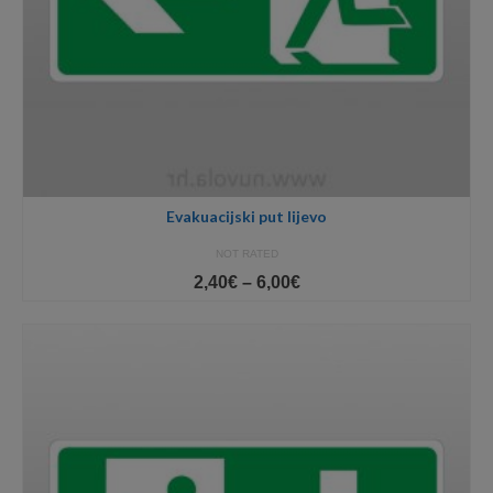
Evakuacijski put lijevo
NOT RATED
Price
2,40
€
–
6,00
€
range:
2,40€
through
6,00€