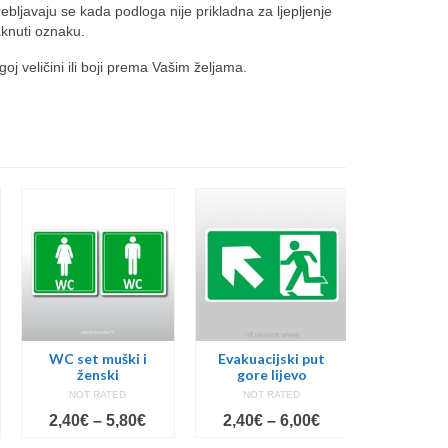
rebljavaju se kada podloga nije prikladna za ljepljenje
aknuti oznaku.
goj veličini ili boji prema Vašim željama.
WC set muški i
Evakuacijski put
Objekt p
ženski
gore lijevo
nadz
NOT RATED
NOT RATED
NOT 
ice
Price
Price
2,40
€
–
5,80
€
2,40
€
–
6,00
€
1,20
€
nge:
range:
range: