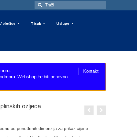
Search
for:
/ pločice
Tisak
Usluge
dmoru.
Kontakt
eg odmora. Webshop će biti ponovno
linskih ozljeda
rice
ange:
 jednu od ponuđenih dimenzija za prikaz cijene
,20€
hrough