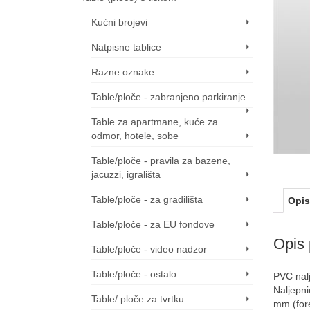
Kućni brojevi
Natpisne tablice
Razne oznake
Table/ploče - zabranjeno parkiranje
Table za apartmane, kuće za
odmor, hotele, sobe
Table/ploče - pravila za bazene,
jacuzzi, igrališta
Table/ploče - za gradilišta
Opis
Table/ploče - za EU fondove
Opis 
Table/ploče - video nadzor
Table/ploče - ostalo
PVC nalj
Naljepni
Table/ ploče za tvrtku
mm (fore