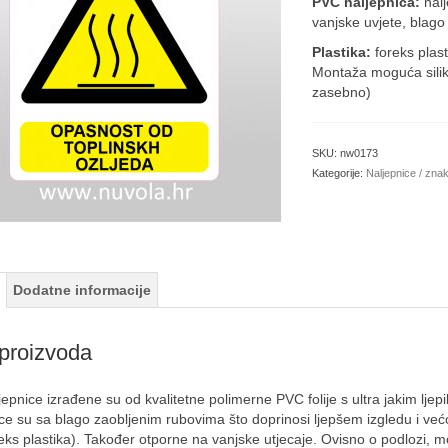
PVC naljepnica:
nal
8
vanjske uvjete, blago
Plastika:
foreks plas
Montaža moguća silik
zasebno)
SKU:
nw0173
Kategorije:
Naljepnice / zna
Dodatne informacije
proizvoda
epnice izrađene su od kvalitetne polimerne PVC folije s ultra jakim ljepi
ce su sa blago zaobljenim rubovima što doprinosi ljepšem izgledu i već
ks plastika). Također otporne na vanjske utjecaje. Ovisno o podlozi, m