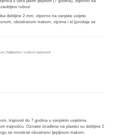
jepnica s ultra jakim ljepilom (7 godina), otporno na
,00€
 zaobljeni rubovi
tika debljine 2 mm, otporno na vanjske uvijete.
onom, obostranom trakom, vijcima i sl.(prodaje se
kovi
,
Naljepnice / znakovi opasnosti
lom, trajnosti do 7 godina u vanjskim uvjetima.
om trajnošću. Oznake izrađene na plastici su debljine 2
ogu se montirati obostrano ljepljivom trakom,