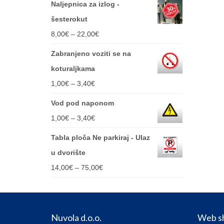
Naljepnica za izlog -
šesterokut
Price
8,00
€
–
22,00
€
range:
Zabranjeno voziti se na
8,00€
koturaljkama
through
Price
1,00
€
–
3,40
€
22,00€
range:
Vod pod naponom
1,00€
Price
1,00
€
–
3,40
€
through
range:
Tabla ploča Ne parkiraj - Ulaz
3,40€
1,00€
u dvorište
through
Price
14,00
€
–
75,00
€
3,40€
range:
14,00€
through
Nuvola d.o.o.
Web s