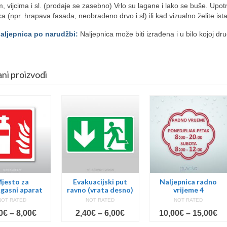
m, vijcima i sl. (prodaje se zasebno) Vrlo su lagane i lako se buše. Upot
ca (npr. hrapava fasada, neobrađeno drvo i sl) ili kad vizualno želite ist
naljepnica po narudžbi:
Naljepnica može biti izrađena i u bilo kojoj dru
ni proizvodi
jesto za
Evakuacijski put
Naljepnica radno
gasni aparat
ravno (vrata desno)
vrijeme 4
NOT RATED
NOT RATED
NOT RATED
Price
Price
Pr
0
€
–
8,00
€
2,40
€
–
6,00
€
10,00
€
–
15,00
€
range:
range:
ra