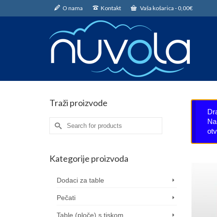
O nama
Kontakt
Vaša košarica
-
0,00
€
Traži proizvode
Dr
Nar
Search
ot
for:
Kategorije proizvoda
Dodaci za table
Pečati
Table (ploče) s tiskom