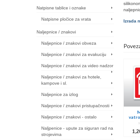
silikono
Natpisne tablice i oznake
naljepni
Natpisne pločice za vrata
Izrada 
Naljepnice / znakovi
Naljepnice / znakovi obveza
Poveza
Naljepnice / znakovi za evakuciju
Naljepnice / znakovi za video nadzor
Naljepnice / znakovi za hotele,
kampove i sl.
Naljepnice za izlog
Naljepnice / znakovi pristupačnosti
eo
Evakuacijski put
Evakuacijski put
M
Naljepnice / znakovi - ostalo
lijevo
gore desno
vatro
NOT RATED
NOT RATED
Naljpenice - upute za siguran rad na
Price
Price
Price
2,40
€
–
6,00
€
2,40
€
–
6,00
€
1,2
strojevima
range:
range:
range: