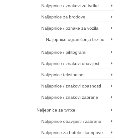
1,20€
2,40€
2,40€
Naljepnice / znakovi za tvrtke
through
through
through
6,00€
6,00€
6,00€
Naljepnice za brodove
Naljepnice / oznake za vozila
Naljepnice ograničenja brzine
Dra
Naljepnice / piktogrami
Naljepnice / znakovi obavijesti
Sve nar
Naljepnice tekstualne
Naljepnice / znakovi opasnosti
Naljepnice / znakovi zabrane
Naljepnice za tvrtke
Naljepnice obavijesti i zabrane
Naljepnice za hotele i kampove