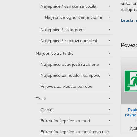
silikono
Naljepnice / oznake za vozila
naljepni
Naljepnice ograničenja brzine
Izrada 
Naljepnice / piktogrami
Naljepnice / znakovi obavijesti
Poveza
Naljepnice za tvrtke
Naljepnice obavijesti i zabrane
Naljepnice za hotele i kampove
Prijevoz za vlastite potrebe
Tisak
o
Naljepnica prijevoz
Prostor pod video
Evak
Cjenici
za vlastite potrebe
nadzorom
ravno 
1
Etikete/naljepnice za med
NOT RATED
NOT RATED
Price
Price
€
1,20
€
–
8,00
€
2,4
Etikete/naljepnice za maslinovo ulje
10,00
€
range:
range: