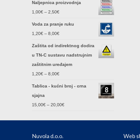
Naljepnica proizvodnja
Price
1,00
€
–
2,50
€
range:
Voda za pranje ruku
1,00€
Price
1,20
€
–
8,00
€
through
range:
Zaštita od indirektnog dodira
2,50€
1,20€
u TN-C sustavu nadstrujnim
through
zaštitnim uređajem
8,00€
Price
1,20
€
–
8,00
€
range:
Tablica - kućni broj - crna
1,20€
sjajna
through
Price
15,00
€
–
20,00
€
8,00€
range:
15,00€
through
Nuvola d.o.o.
Web s