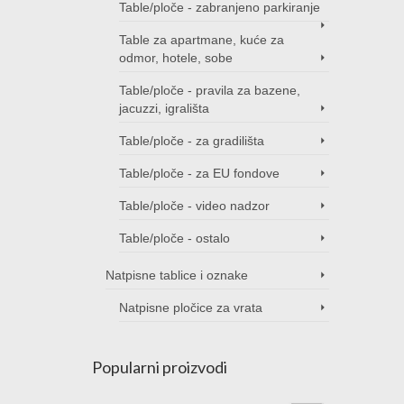
Table/ploče - zabranjeno parkiranje
Table za apartmane, kuće za
odmor, hotele, sobe
Table/ploče - pravila za bazene,
jacuzzi, igrališta
Table/ploče - za gradilišta
Table/ploče - za EU fondove
Table/ploče - video nadzor
Table/ploče - ostalo
Natpisne tablice i oznake
Natpisne pločice za vrata
Popularni proizvodi