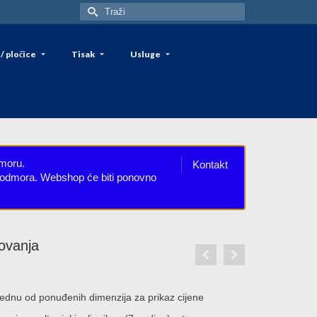
Search
for:
/ pločice
Tisak
Usluge
dmoru.
Kontakt
eg odmora. Webshop će biti ponovno
ovanja
rice
ange:
 jednu od ponuđenih dimenzija za prikaz cijene
,20€
hrough