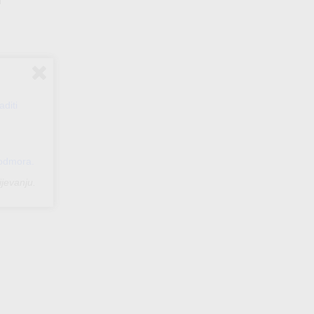
2,40€
1,20€
through
through
6,00€
8,00€
diti
 odmora.
jevanju.