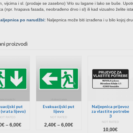
m, vijcima i sl. (prodaje se zasebno) Vrlo su lagane i lako se buše. Upot
ca (npr. hrapava fasada, neobrađeno drvo i sl) ili kad vizualno želite ist
naljepnica po narudžbi:
Naljepnica može biti izrađena i u bilo kojoj dru
ni proizvodi
uacijski put
Evakuacijski put
Naljepnica prijevoz
(vrata lijevo)
lijevo
za vlastite potrebe
3
NOT RATED
NOT RATED
NOT RATED
Price
Price
0
€
–
6,00
€
2,40
€
–
6,00
€
10,00
€
range:
range: