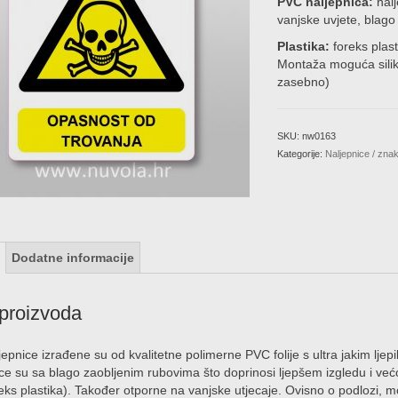
PVC naljepnica:
nal
8
vanjske uvjete, blago
Plastika:
foreks plas
Montaža moguća silik
zasebno)
SKU:
nw0163
Kategorije:
Naljepnice / zna
Dodatne informacije
proizvoda
epnice izrađene su od kvalitetne polimerne PVC folije s ultra jakim ljepi
ce su sa blago zaobljenim rubovima što doprinosi ljepšem izgledu i već
ks plastika). Također otporne na vanjske utjecaje. Ovisno o podlozi, m