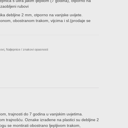
jepnica s ultra jakim ljepilom (7 godina), otporno na
,00€
 zaobljeni rubovi
tika debljine 2 mm, otporno na vanjske uvijete.
onom, obostranom trakom, vijcima i sl.(prodaje se
kovi
,
Naljepnice / znakovi opasnosti
lom, trajnosti do 7 godina u vanjskim uvjetima.
om trajnošću. Oznake izrađene na plastici su debljine 2
ogu se montirati obostrano ljepljivom trakom,