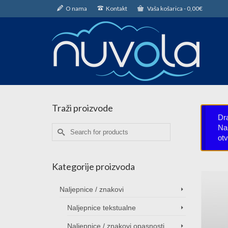
O nama
Kontakt
Vaša košarica
-
0,00
€
Traži proizvode
Dr
Nar
Search
ot
for:
Kategorije proizvoda
Naljepnice / znakovi
Naljepnice tekstualne
Naljepnice / znakovi opasnosti