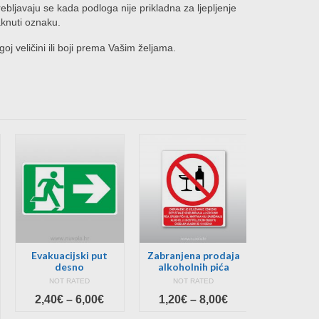
rebljavaju se kada podloga nije prikladna za ljepljenje
aknuti oznaku.
goj veličini ili boji prema Vašim željama.
Evakuacijski put
Zabranjena prodaja
Naljepni
desno
alkoholnih pića
vrij
NOT RATED
NOT RATED
NOT 
Price
Price
2,40
€
–
6,00
€
1,20
€
–
8,00
€
10,00
€
range:
range: