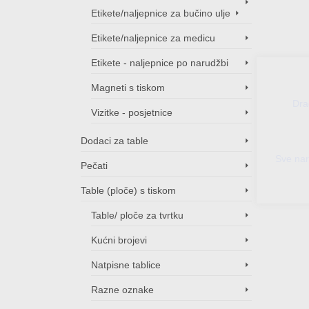
10,00€
1,20€
Etikete/naljepnice za bučino ulje
through
through
15,00€
8,00€
Etikete/naljepnice za medicu
Etikete - naljepnice po narudžbi
Magneti s tiskom
Dra
Vizitke - posjetnice
Dodaci za table
Sve nar
Pečati
Table (ploče) s tiskom
Table/ ploče za tvrtku
Kućni brojevi
Natpisne tablice
Razne oznake