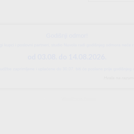
2,40€
2,40€
through
through
6,00€
6,00€
Godišnji odmor!
gi kupci i poslovni partneri, studio Nuvola radi godišnjeg odmora neće ra
od 03.08. do 14.08.2026.
udžbe zaprimljene i uplaćene do 30.07. biti će poslane prije godišnjeg
Hvala na razumi
Powered by
WordPress Popup