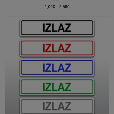
NOT RATED
Price
1,00
€
–
2,50
€
range:
1,00€
through
2,50€