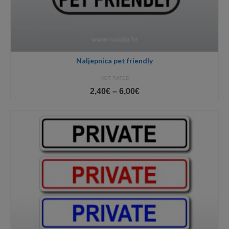
Naljepnica pet friendly
NOT RATED
Price
2,40
€
–
6,00
€
range:
2,40€
through
6,00€