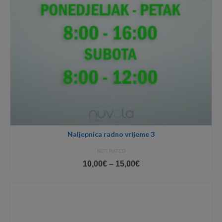
Naljepnica radno vrijeme 3
NOT RATED
Price
10,00
€
–
15,00
€
range:
10,00€
through
15,00€