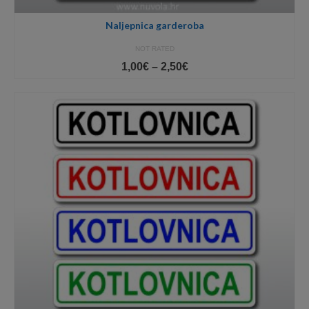
Naljepnica garderoba
NOT RATED
Price
1,00
€
–
2,50
€
range:
1,00€
through
2,50€