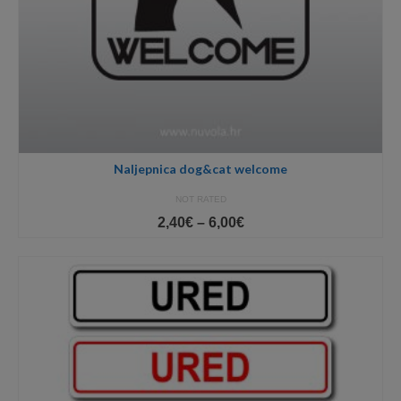
Naljepnica dog&cat welcome
NOT RATED
Price
2,40
€
–
6,00
€
range:
2,40€
through
6,00€