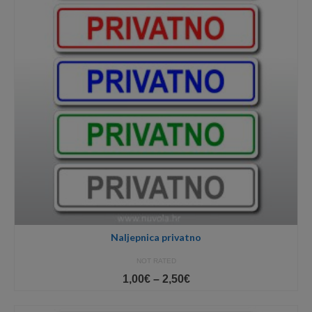
Naljepnica privatno
NOT RATED
Price
1,00
€
–
2,50
€
range:
1,00€