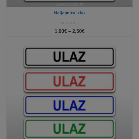
Naljepnica izlaz
NOT RATED
Price
1,00
€
–
2,50
€
range:
1,00€
through
2,50€