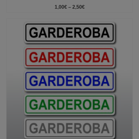
Price
1,00
€
–
2,50
€
range:
1,00€
through
2,50€