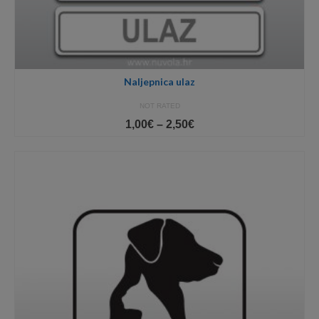
Naljepnica ulaz
NOT RATED
Price
1,00
€
–
2,50
€
range:
1,00€
through
2,50€