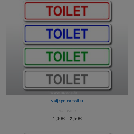
Naljepnica toilet
NOT RATED
Price
1,00
€
–
2,50
€
range:
1,00€