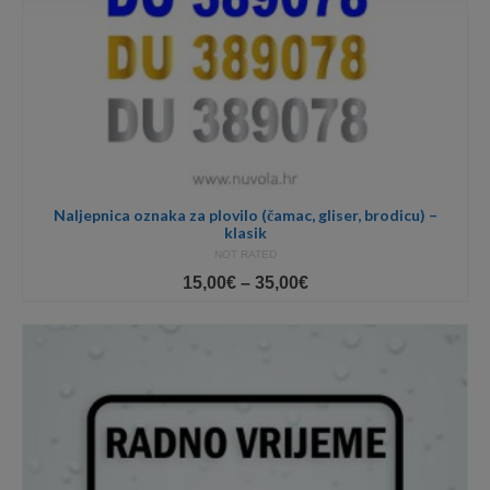
Naljepnica oznaka za plovilo (čamac, gliser, brodicu) –
klasik
NOT RATED
Price
15,00
€
–
35,00
€
range:
15,00€
through
35,00€