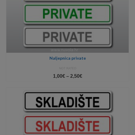
Naljepnica private
NOT RATED
Price
1,00
€
–
2,50
€
range:
1,00€
through
2,50€