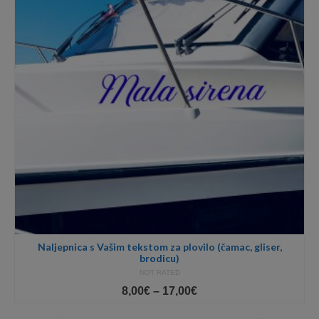
Naljepnica s Vašim tekstom za plovilo (čamac, gliser,
brodicu)
NOT RATED
Price
8,00
€
–
17,00
€
range:
8,00€