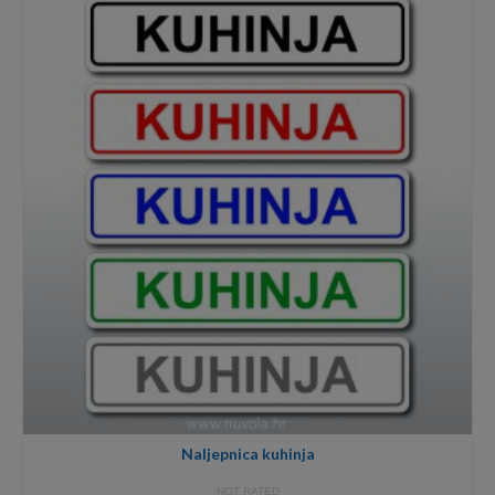
through
2,50€
Naljepnica kuhinja
NOT RATED