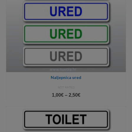
Naljepnica ured
NOT RATED
Price
1,00
€
–
2,50
€
range:
1,00€
through
2,50€