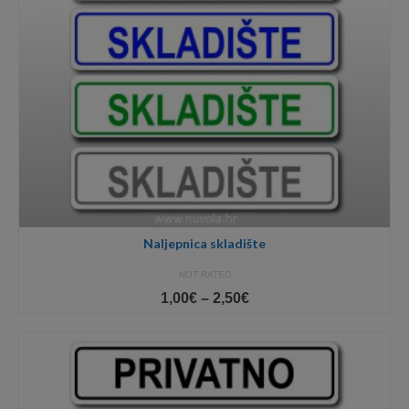
Naljepnica skladište
NOT RATED
Price
1,00
€
–
2,50
€
range:
1,00€
through
2,50€