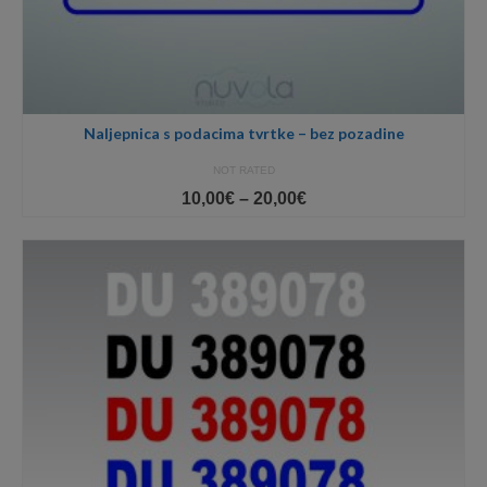
Naljepnica s podacima tvrtke – bez pozadine
NOT RATED
Price
10,00
€
–
20,00
€
range:
10,00€
through
20,00€