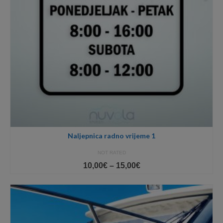
Naljepnica radno vrijeme 1
NOT RATED
Price
10,00
€
–
15,00
€
range:
10,00€
through
15,00€