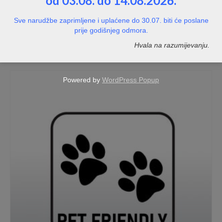
od 03.08. do 14.08.2026.
Sve narudžbe zaprimljene i uplaćene do 30.07. biti će poslane
Naljepnica radno vrijeme 4
prije godišnjeg odmora.
NOT RATED
Hvala na razumijevanju.
Price
10,00
€
–
15,00
€
range:
10,00€
Powered by
WordPress Popup
through
15,00€