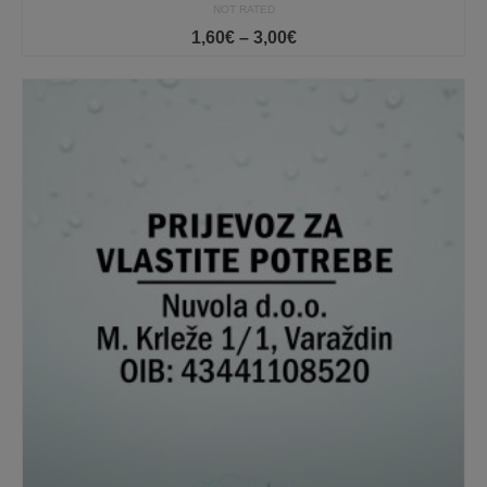
NOT RATED
Price
1,60
€
–
3,00
€
range:
1,60€
through
3,00€