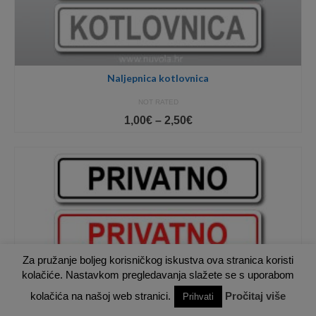
Naljepnica kotlovnica
NOT RATED
Price
1,00
€
–
2,50
€
range:
1,00€
through
2,50€
Za pružanje boljeg korisničkog iskustva ova stranica koristi
kolačiće. Nastavkom pregledavanja slažete se s uporabom
kolačića na našoj web stranici.
Pročitaj više
Prihvati