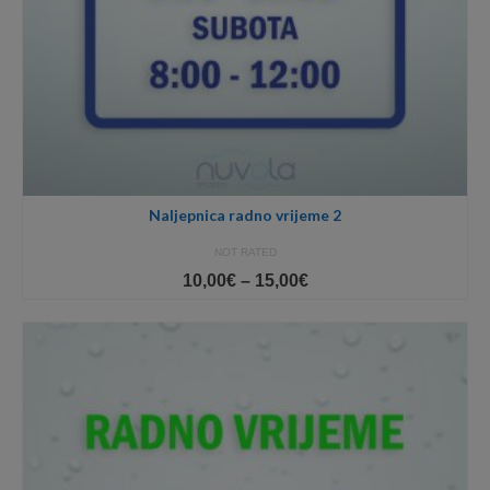
Naljepnica radno vrijeme 2
NOT RATED
Price
10,00
€
–
15,00
€
range:
10,00€
through
15,00€