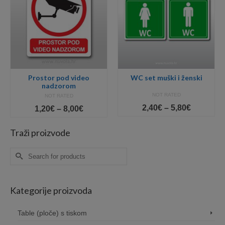
Prostor pod video
WC set muški i ženski
nadzorom
NOT RATED
NOT RATED
Price
2,40
€
–
5,80
€
Price
1,20
€
–
8,00
€
range:
range:
2,40€
1,20€
Traži proizvode
through
gh
through
5,80€
8,00€
Search
for:
Kategorije proizvoda
Table (ploče) s tiskom