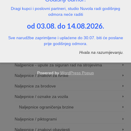
Natpisne pločice za vrata
Dragi kupci i poslovni partneri, studio Nuvola radi godišnjeg
Naljepnice / znakovi
odmora neće raditi
Naljepnice / znakovi za hotele, kampove i sl.
od 03.08. do 14.08.2026.
Naljepnice za izlog
Sve narudžbe zaprimljene i uplaćene do 30.07. biti će poslane
prije godišnjeg odmora.
Naljepnice / znakovi pristupačnosti
Hvala na razumijevanju.
Naljepnice / znakovi - ostalo
Naljpenice - upute za siguran rad na strojevima
Powered by
WordPress Popup
Naljepnice / znakovi za tvrtke
Naljepnice za brodove
Naljepnice / oznake za vozila
Naljepnice ograničenja brzine
Naljepnice / piktogrami
Naljepnice / znakovi obavijesti