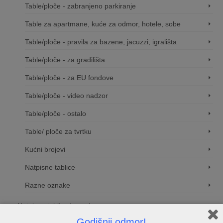
Table/ploče - zabranjeno parkiranje
Table za apartmane, kuće za odmor, hotele, sobe
Table/ploče - pravila za bazene, jacuzzi, igrališta
Table/ploče - za gradilišta
Table/ploče - za EU fondove
Table/ploče - video nadzor
Table/ploče - ostalo
Table/ ploče za tvrtku
Kućni brojevi
Natpisne tablice
Razne oznake
Natpisne tablice i oznake
Godišnji odmor!