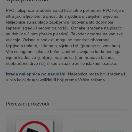
PVC naljepnice izrađene su od kvalitetne polimerne PVC folije s
ultra jakim ljepilom, trajnosti do 7 godina u vanjskim uvjetima.
Naljepnice su sa blago zaobljenim rubovima što doprinosi
ljepšem izgledu i većom trajnošću. Oznake izrađene na plastici
su debljine 2 mm (foreks plastika). Također otporne na vanjske
utjecaje. Ovisno o podlozi, mogu se montirati obostrano
ljepljivom trakom, silikonom, vijcima i sl. (prodaje se zasebno)
Vrlo su lagane i lako se buše. Upotrebljavaju se kada podloga
nije prikladna za ljepljenje naljepnica (npr. hrapava fasada,
neobrađeno drvo i sl) ili kad vizualno želite istaknuti oznaku.
Izrada naljepnica po narudžbi:
Naljepnica može biti izrađena i
u bilo kojoj drugoj veličini ili boji prema Vašim željama.
Povezani proizvodi