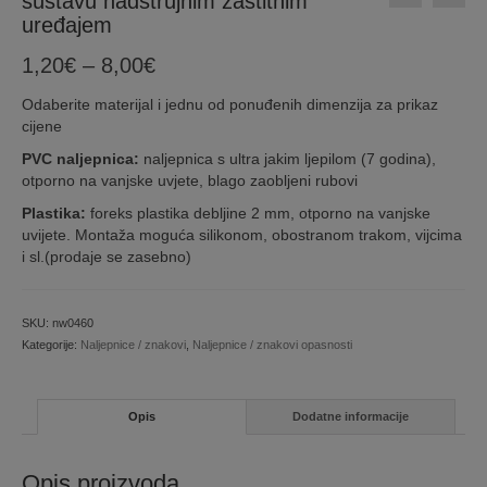
sustavu nadstrujnim zaštitnim
uređajem
Price
1,20
€
–
8,00
€
range:
Odaberite materijal i jednu od ponuđenih dimenzija za prikaz
1,20€
cijene
through
8,00€
PVC naljepnica:
naljepnica s ultra jakim ljepilom (7 godina),
otporno na vanjske uvjete, blago zaobljeni rubovi
Plastika:
foreks plastika debljine 2 mm, otporno na vanjske
uvijete. Montaža moguća silikonom, obostranom trakom, vijcima
i sl.(prodaje se zasebno)
SKU:
nw0460
Kategorije:
Naljepnice / znakovi
,
Naljepnice / znakovi opasnosti
Opis
Dodatne informacije
Opis proizvoda