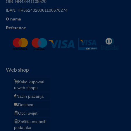
OIB: HR43441108520
IBAN:
HR5524020061100676274
O nama
Reference
Web shop
Kako kupovati
u web shopu
Način plaćanja
Dostava
Opći uvijeti
Zaštita osobnih
podataka