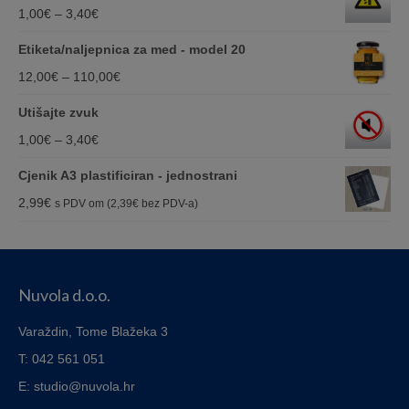
Price
1,00
€
–
3,40
€
range:
Etiketa/naljepnica za med - model 20
1,00€
Price
12,00
€
–
110,00
€
through
range:
Utišajte zvuk
3,40€
12,00€
Price
1,00
€
–
3,40
€
through
range:
Cjenik A3 plastificiran - jednostrani
110,00€
1,00€
2,99
€
s PDV om (
2,39
€
bez PDV-a)
through
3,40€
Nuvola d.o.o.
Varaždin, Tome Blažeka 3
T: 042 561 051
E: studio@nuvola.hr