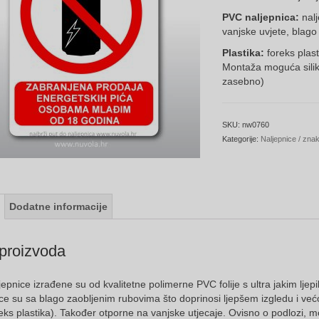
t
PVC naljepnica:
nal
8
vanjske uvjete, blago
Plastika:
foreks plas
Montaža moguća silik
zasebno)
SKU:
nw0760
Kategorije:
Naljepnice / zna
Dodatne informacije
proizvoda
epnice izrađene su od kvalitetne polimerne PVC folije s ultra jakim ljepi
ce su sa blago zaobljenim rubovima što doprinosi ljepšem izgledu i već
ks plastika). Također otporne na vanjske utjecaje. Ovisno o podlozi, m