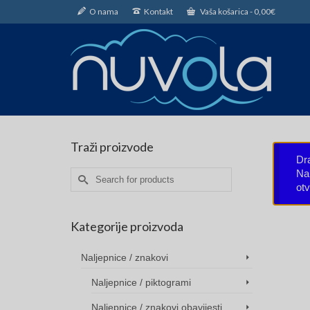
O nama
Kontakt
Vaša košarica
-
0,00
€
Traži proizvode
Dr
Nar
Search
ot
for:
Kategorije proizvoda
Naljepnice / znakovi
Naljepnice / piktogrami
Naljepnice / znakovi obavijesti