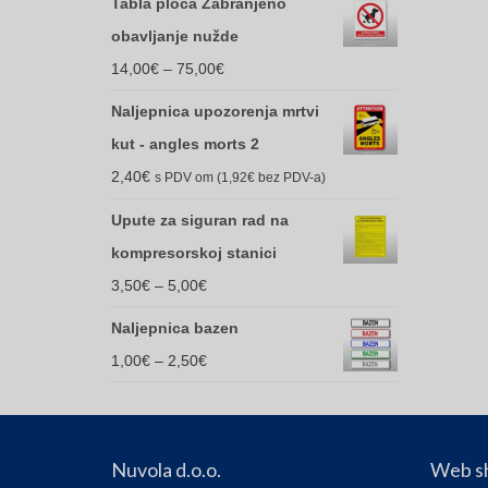
Tabla ploča Zabranjeno
obavljanje nužde
Price
14,00
€
–
75,00
€
range:
Naljepnica upozorenja mrtvi
14,00€
kut - angles morts 2
through
2,40
€
s PDV om (
1,92
€
bez PDV-a)
75,00€
Upute za siguran rad na
kompresorskoj stanici
Price
3,50
€
–
5,00
€
range:
Naljepnica bazen
3,50€
Price
1,00
€
–
2,50
€
through
range:
5,00€
1,00€
through
Nuvola d.o.o.
Web s