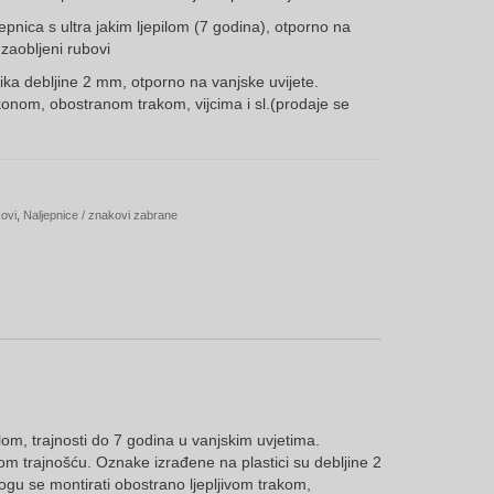
hrough
jepnica s ultra jakim ljepilom (7 godina), otporno na
,00€
 zaobljeni rubovi
tika debljine 2 mm, otporno na vanjske uvijete.
onom, obostranom trakom, vijcima i sl.(prodaje se
kovi
,
Naljepnice / znakovi zabrane
lom, trajnosti do 7 godina u vanjskim uvjetima.
om trajnošću. Oznake izrađene na plastici su debljine 2
ogu se montirati obostrano ljepljivom trakom,