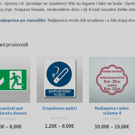
m, vijcima i sl. (prodaje se zasebno) Vrlo su lagane i lako se buše. Upot
ca (npr. hrapava fasada, neobrađeno drvo i sl) ili kad vizualno želite ist
naljepnica po narudžbi:
Naljepnica može biti izrađena i u bilo kojoj dru
ni proizvodi
uacijski put
Dopušteno pušiti
Naljepnica radno
(vrata desno)
vrijeme 4
NOT RATED
NOT RATED
NOT RATED
Price
1,20
€
–
8,00
€
Price
Pr
0
€
–
6,00
€
10,00
€
–
15,00
€
range:
range:
ra