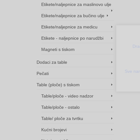
2,40€
1,20€
Etikete/naljepnice za maslinovo ulje
through
through
Etikete/naljepnice za bučino ulje
6,00€
5,80€
Etikete/naljepnice za medicu
Etikete - naljepnice po narudžbi
Dra
Magneti s tiskom
Dodaci za table
Sve nar
Pečati
Table (ploče) s tiskom
Table/ploče - video nadzor
Table/ploče - ostalo
Table/ ploče za tvrtku
Kućni brojevi