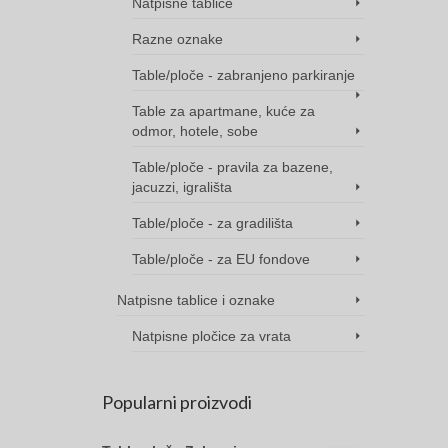
Natpisne tablice
Razne oznake
Table/ploče - zabranjeno parkiranje
Table za apartmane, kuće za
odmor, hotele, sobe
Table/ploče - pravila za bazene,
jacuzzi, igrališta
Table/ploče - za gradilišta
Table/ploče - za EU fondove
Natpisne tablice i oznake
Natpisne pločice za vrata
Popularni proizvodi