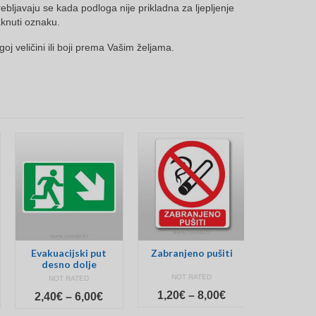
rebljavaju se kada podloga nije prikladna za ljepljenje
aknuti oznaku.
goj veličini ili boji prema Vašim željama.
Evakuacijski put
Zabranjeno pušiti
Evakuaci
desno dolje
de
NOT RATED
NOT RATED
NOT 
Price
1,20
€
–
8,00
€
ice
Price
2,40
€
–
6,00
€
2,40
€
range:
nge:
range: