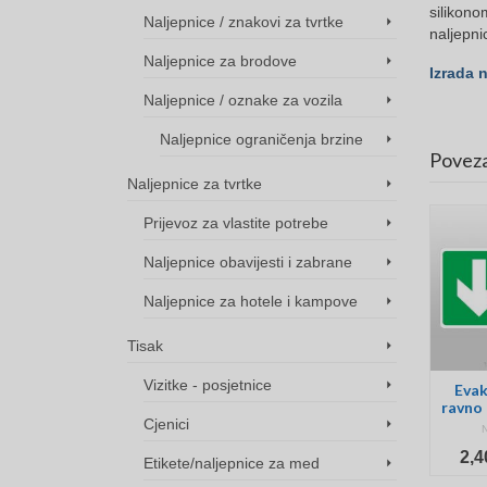
silikono
Naljepnice / znakovi za tvrtke
naljepni
Naljepnice za brodove
Izrada 
Naljepnice / oznake za vozila
Naljepnice ograničenja brzine
Poveza
Naljepnice za tvrtke
Prijevoz za vlastite potrebe
Naljepnice obavijesti i zabrane
Naljepnice za hotele i kampove
Tisak
Vizitke - posjetnice
t
Naljepnica prijevoz
Naljepnica Ulaz i
Evak
za vlastite potrebe
Izlaz
ravno 
Cjenici
1
NOT RATED
NOT RATED
Price
Price
1,20
€
–
5,80
€
2,4
Etikete/naljepnice za med
10,00
€
range:
range: