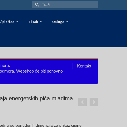
Search
for:
/ pločice
Tisak
Usluge
dmoru.
Kontakt
eg odmora. Webshop će biti ponovno
aja energetskih pića mlađima
rice
ange:
 jednu od ponuđenih dimenzija za prikaz cijene
,20€