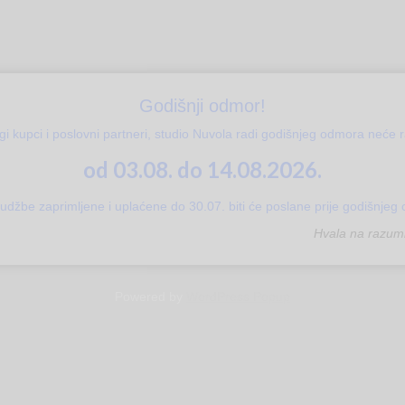
1,20€
2,40€
10
through
through
th
8,00€
6,00€
15
Godišnji odmor!
gi kupci i poslovni partneri, studio Nuvola radi godišnjeg odmora neće ra
od 03.08. do 14.08.2026.
udžbe zaprimljene i uplaćene do 30.07. biti će poslane prije godišnjeg
Hvala na razumi
Powered by
WordPress Popup