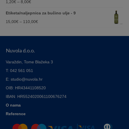
Price
1,20
€
–
8,00
€
12,00€
range:
Etiketa/naljepnica za bučino ulje - 9
1,20€
Price
15,00
€
–
110,00
€
through
range:
8,00€
15,00€
through
Nuvola d.o.o.
110,00€
Varaždin, Tome Blažeka 3
T: 042 561 051
E: studio@nuvola.hr
OIB: HR43441108520
IBAN:
HR5524020061100676274
O nama
Reference