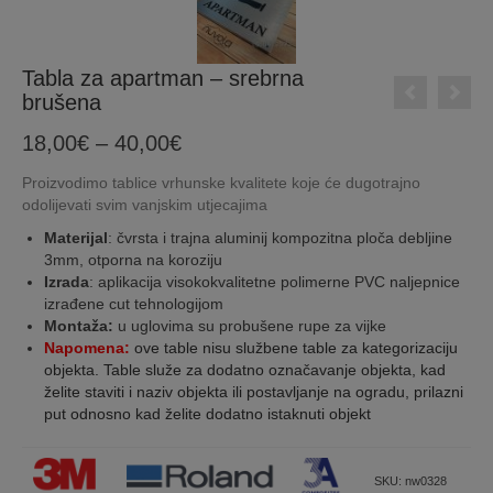
Tabla za apartman – srebrna
brušena
Price
18,00
€
–
40,00
€
range:
Proizvodimo tablice vrhunske kvalitete koje će dugotrajno
18,00€
odolijevati svim vanjskim utjecajima
through
40,00€
Materijal
: čvrsta i trajna aluminij kompozitna ploča debljine
3mm, otporna na koroziju
Izrada
: aplikacija visokokvalitetne polimerne PVC naljepnice
izrađene cut tehnologijom
Montaža:
u uglovima su probušene rupe za vijke
Napomena:
ove table nisu službene table za kategorizaciju
objekta. Table služe za dodatno označavanje objekta, kad
želite staviti i naziv objekta ili postavljanje na ogradu, prilazni
put odnosno kad želite dodatno istaknuti objekt
SKU:
nw0328