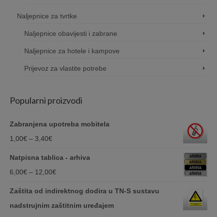
Naljepnice za tvrtke
Naljepnice obavijesti i zabrane
Naljepnice za hotele i kampove
Prijevoz za vlastite potrebe
Popularni proizvodi
Zabranjena upotreba mobitela
Price
1,00
€
–
3,40
€
range:
Natpisna tablica - arhiva
1,00€
Price
6,00
€
–
12,00
€
through
range:
Zaštita od indirektnog dodira u TN-S sustavu
3,40€
6,00€
nadstrujnim zaštitnim uređajem
through