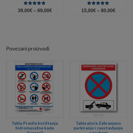
Ocjenjeno
Ocjenjeno
Price
Price
39,00
€
–
69,00
€
15,00
€
–
80,00
€
5.00
od 5
5.00
od 5
range:
range:
39,00€
15,00€
through
throug
69,00€
80,00€
Povezani proizvodi
Tabla Pravila korištenja
Tabla ploča Zabranjeno
hidromasažne kade
parkiranje i zaustavljanje
(jacuzzi)
s paukom