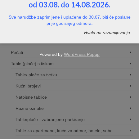
od 03.08. do 14.08.2026.
Cjenici
Sve narudžbe zaprimljene i uplaćene do 30.07. biti će poslane
Etikete/naljepnice za med
prije godišnjeg odmora.
Etikete/naljepnice za maslinovo ulje
Hvala na razumijevanju.
Dodaci za table
Pečati
Powered by
WordPress Popup
Table (ploče) s tiskom
Table/ ploče za tvrtku
Kućni brojevi
Natpisne tablice
Razne oznake
Table/ploče - zabranjeno parkiranje
Table za apartmane, kuće za odmor, hotele, sobe