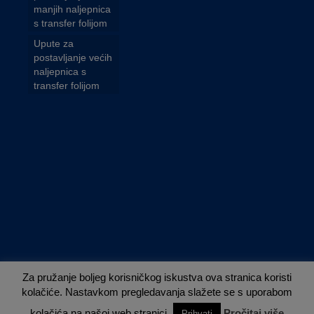
manjih naljepnica
s transfer folijom
Upute za
postavljanje većih
naljepnica s
transfer folijom
Za pružanje boljeg korisničkog iskustva ova stranica koristi
kolačiće. Nastavkom pregledavanja slažete se s uporabom
Nuvola - established 2013.
kolačića na našoj web stranici.
Pročitaj više
Prihvati