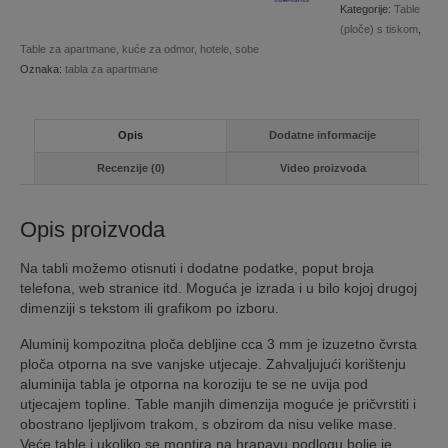
Kategorije:
Table
(ploče) s tiskom
,
Table za apartmane, kuće za odmor, hotele, sobe
Oznaka:
tabla za apartmane
Opis
Dodatne informacije
Recenzije (0)
Video proizvoda
Opis proizvoda
Na tabli možemo otisnuti i dodatne podatke, poput broja
telefona, web stranice itd. Moguća je izrada i u bilo kojoj drugoj
dimenziji s tekstom ili grafikom po izboru.
Aluminij kompozitna ploča debljine cca 3 mm je izuzetno čvrsta
ploča otporna na sve vanjske utjecaje. Zahvaljujući korištenju
aluminija tabla je otporna na koroziju te se ne uvija pod
utjecajem topline. Table manjih dimenzija moguće je pričvrstiti i
obostrano ljepljivom trakom, s obzirom da nisu velike mase.
Veće table i ukoliko se montira na hrapavu podlogu bolje je