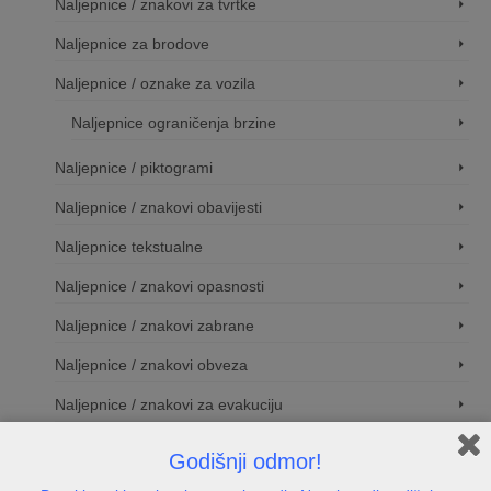
Naljepnice / znakovi za tvrtke
Naljepnice za brodove
Naljepnice / oznake za vozila
Naljepnice ograničenja brzine
Naljepnice / piktogrami
Naljepnice / znakovi obavijesti
Naljepnice tekstualne
Naljepnice / znakovi opasnosti
Naljepnice / znakovi zabrane
Naljepnice / znakovi obveza
Naljepnice / znakovi za evakuciju
Naljepnice / znakovi za video nadzor
Godišnji odmor!
Naljepnice / znakovi za hotele, kampove i sl.