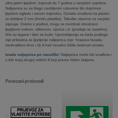
ultra jakim ljepilom, trajnosti do 7 godina u vanjskim uvjetima.
Naljepnice su sa blago zaobljenim rubovima što doprinosi
ljepšem izgledu i većom trajnošću. Oznake izrađene na plastici
su debljine 2 mm (foreks plastika). Također otporne na vanjske
utjecaje. Ovisno o podlozi, mogu se montirati obostrano
ljepljivom trakom, silikonom, vijcima i sl. (prodaje se zasebno)
Vrlo su lagane i lako se buše. Upotrebljavaju se kada podloga
nije prikladna za ljepljenje naljepnica (npr. hrapava fasada,
neobrađeno drvo i sl) ili kad vizualno želite istaknuti oznaku.
Izrada naljepnica po narudžbi:
Naljepnica može biti izrađena i
u bilo kojoj drugoj veličini ili boji prema Vašim željama.
Povezani proizvodi