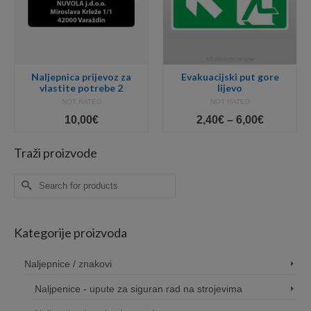
Naljepnica prijevoz za
Evakuacijski put gore
vlastite potrebe 2
lijevo
NOT RATED
NOT RATED
Price
10,00
€
2,40
€
–
6,00
€
range:
2,40€
Traži proizvode
gh
through
6,00€
Search
for:
Kategorije proizvoda
Naljepnice / znakovi
Naljpenice - upute za siguran rad na strojevima