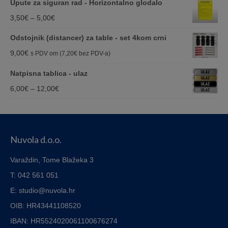
Upute za siguran rad - Horizontalno glodalo
6,00€
Price
3,50
€
–
5,00
€
through
range:
Odstojnik (distancer) za table - set 4kom crni
12,00€
3,50€
9,00
€
s PDV om (
7,20
€
bez PDV-a)
through
Natpisna tablica - ulaz
5,00€
Price
6,00
€
–
12,00
€
range:
6,00€
through
Nuvola d.o.o.
12,00€
Varaždin, Tome Blažeka 3
T: 042 561 051
E: studio@nuvola.hr
OIB: HR43441108520
IBAN:
HR5524020061100676274