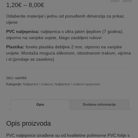
Price
1,20
€
–
8,00
€
range:
Odaberite materijal i jednu od ponuđenih dimenzija za prikaz
1,20€
cijene
through
8,00€
PVC naljepnica:
naljepnica s ultra jakim ljepilom (7 godina),
otporno na vanjske uvjete, blago zaobljeni rubovi
Plastika:
foreks plastika debljine 2 mm, otporno na vanjske
uvijete. Montaža moguća silikonom, obostranom trakom, vijcima
i sl.(prodaje se zasebno)
SKU:
nw0466
Kategorije:
Naljepnice / znakovi
,
Naljepnice / znakovi opasnosti
Opis
Dodatne informacije
Opis proizvoda
PVC naljepnice izrađene su od kvalitetne polimerne PVC folije s