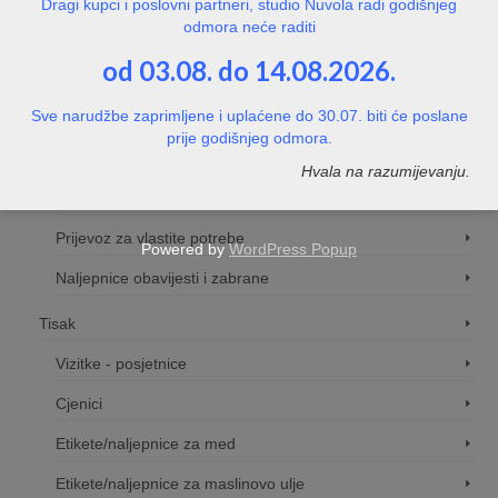
Dragi kupci i poslovni partneri, studio Nuvola radi godišnjeg
odmora neće raditi
Naljepnice za izlog
od 03.08. do 14.08.2026.
Naljepnice / znakovi pristupačnosti
Naljepnice / znakovi - ostalo
Sve narudžbe zaprimljene i uplaćene do 30.07. biti će poslane
prije godišnjeg odmora.
Naljepnice za tvrtke
Hvala na razumijevanju.
Naljepnice za hotele i kampove
Prijevoz za vlastite potrebe
Powered by
WordPress Popup
Naljepnice obavijesti i zabrane
Tisak
Vizitke - posjetnice
Cjenici
Etikete/naljepnice za med
Etikete/naljepnice za maslinovo ulje