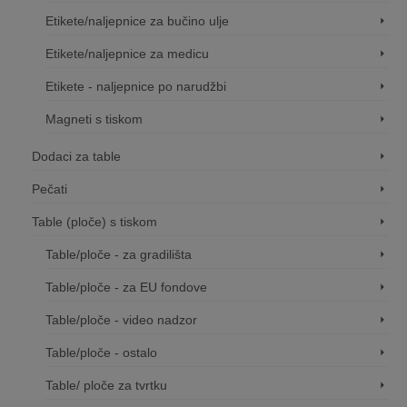
Etikete/naljepnice za bučino ulje
Etikete/naljepnice za medicu
Etikete - naljepnice po narudžbi
Magneti s tiskom
Dodaci za table
Pečati
Table (ploče) s tiskom
Table/ploče - za gradilišta
Table/ploče - za EU fondove
Table/ploče - video nadzor
Table/ploče - ostalo
Table/ ploče za tvrtku