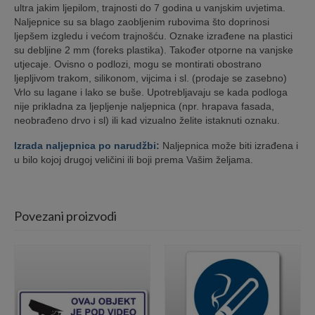
ultra jakim ljepilom, trajnosti do 7 godina u vanjskim uvjetima.
Naljepnice su sa blago zaobljenim rubovima što doprinosi
ljepšem izgledu i većom trajnošću. Oznake izrađene na plastici
su debljine 2 mm (foreks plastika). Također otporne na vanjske
utjecaje. Ovisno o podlozi, mogu se montirati obostrano
ljepljivom trakom, silikonom, vijcima i sl. (prodaje se zasebno)
Vrlo su lagane i lako se buše. Upotrebljavaju se kada podloga
nije prikladna za ljepljenje naljepnica (npr. hrapava fasada,
neobrađeno drvo i sl) ili kad vizualno želite istaknuti oznaku.
Izrada naljepnica po narudžbi:
Naljepnica može biti izrađena i
u bilo kojoj drugoj veličini ili boji prema Vašim željama.
Povezani proizvodi