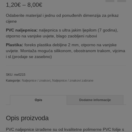
Price
1,20
€
–
8,00
€
range:
Odaberite materijal i jednu od ponuđenih dimenzija za prikaz
1,20€
cijene
through
8,00€
PVC naljepnica:
naljepnica s ultra jakim ljepilom (7 godina),
otporno na vanjske uvjete, blago zaobljeni rubovi
Plastika:
foreks plastika debljine 2 mm, otporno na vanjske
uvijete. Montaža moguća silikonom, obostranom trakom, vijcima
i sl.(prodaje se zasebno)
SKU:
nw0215
Kategorije:
Naljepnice / znakovi
,
Naljepnice / znakovi zabrane
Opis
Dodatne informacije
Opis proizvoda
PVC naljepnice izrađene su od kvalitetne polimerne PVC folije s