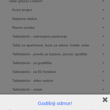
Table (ploče) s tiskom
Kućni brojevi
Natpisne tablice
Razne oznake
Table/ploče - zabranjeno parkiranje
Table za apartmane, kuće za odmor, hotele, sobe
Table/ploče - pravila za bazene, jacuzzi, igrališta
Table/ploče - za gradilišta
Table/ploče - za EU fondove
Table/ploče - video nadzor
Table/ploče - ostalo
Table/ ploče za tvrtku
Godišnji odmor!
Natpisne tablice i oznake