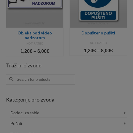
Objekt pod video
Dopušteno pušiti
nadzorom
NOT RATED
NOT RATED
Price
1,20
€
–
8,00
€
Price
1,20
€
–
6,00
€
range:
range:
1,20€
1,20€
Traži proizvode
gh
through
through
8,00€
6,00€
Search
for:
Kategorije proizvoda
Dodaci za table
Pečati