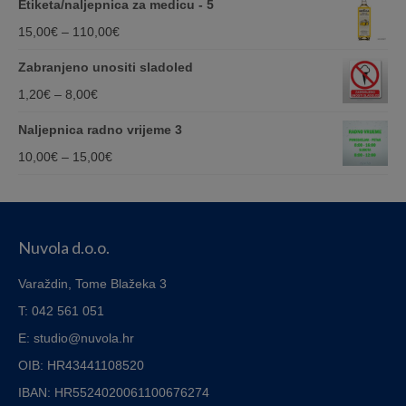
Etiketa/naljepnica za medicu - 5
8,00€
Price
15,00
€
–
110,00
€
through
range:
Zabranjeno unositi sladoled
22,00€
15,00€
Price
1,20
€
–
8,00
€
through
range:
Naljepnica radno vrijeme 3
110,00€
1,20€
Price
10,00
€
–
15,00
€
through
range:
8,00€
10,00€
through
Nuvola d.o.o.
15,00€
Varaždin, Tome Blažeka 3
T: 042 561 051
E: studio@nuvola.hr
OIB: HR43441108520
IBAN:
HR5524020061100676274