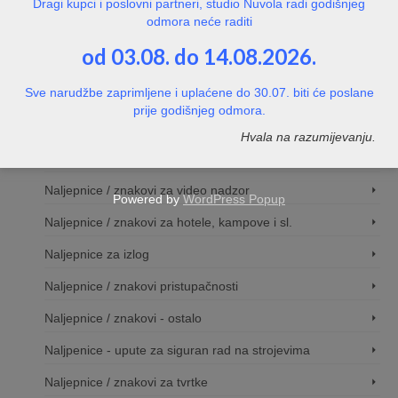
Dragi kupci i poslovni partneri, studio Nuvola radi godišnjeg
odmora neće raditi
Natpisne pločice za vrata
od 03.08. do 14.08.2026.
Naljepnice / znakovi
Sve narudžbe zaprimljene i uplaćene do 30.07. biti će poslane
Naljepnice / znakovi zabrane
prije godišnjeg odmora.
Naljepnice / znakovi obveza
Hvala na razumijevanju.
Naljepnice / znakovi za evakuciju
Naljepnice / znakovi za video nadzor
Powered by
WordPress Popup
Naljepnice / znakovi za hotele, kampove i sl.
Naljepnice za izlog
Naljepnice / znakovi pristupačnosti
Naljepnice / znakovi - ostalo
Naljpenice - upute za siguran rad na strojevima
Naljepnice / znakovi za tvrtke