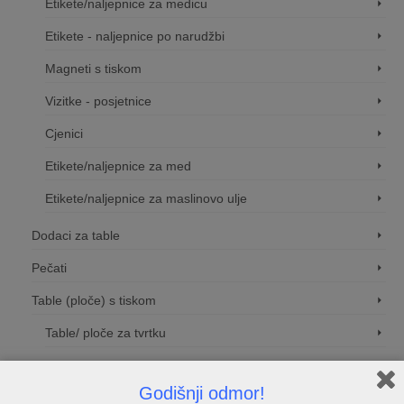
Etikete/naljepnice za medicu
Etikete - naljepnice po narudžbi
Magneti s tiskom
Vizitke - posjetnice
Cjenici
Etikete/naljepnice za med
Etikete/naljepnice za maslinovo ulje
Dodaci za table
Pečati
Table (ploče) s tiskom
Table/ ploče za tvrtku
Kućni brojevi
Godišnji odmor!
Natpisne tablice