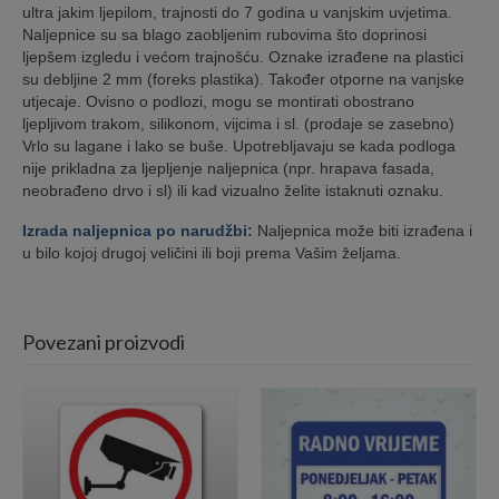
ultra jakim ljepilom, trajnosti do 7 godina u vanjskim uvjetima.
Naljepnice su sa blago zaobljenim rubovima što doprinosi
ljepšem izgledu i većom trajnošću. Oznake izrađene na plastici
su debljine 2 mm (foreks plastika). Također otporne na vanjske
utjecaje. Ovisno o podlozi, mogu se montirati obostrano
ljepljivom trakom, silikonom, vijcima i sl. (prodaje se zasebno)
Vrlo su lagane i lako se buše. Upotrebljavaju se kada podloga
nije prikladna za ljepljenje naljepnica (npr. hrapava fasada,
neobrađeno drvo i sl) ili kad vizualno želite istaknuti oznaku.
Izrada naljepnica po narudžbi:
Naljepnica može biti izrađena i
u bilo kojoj drugoj veličini ili boji prema Vašim željama.
Povezani proizvodi