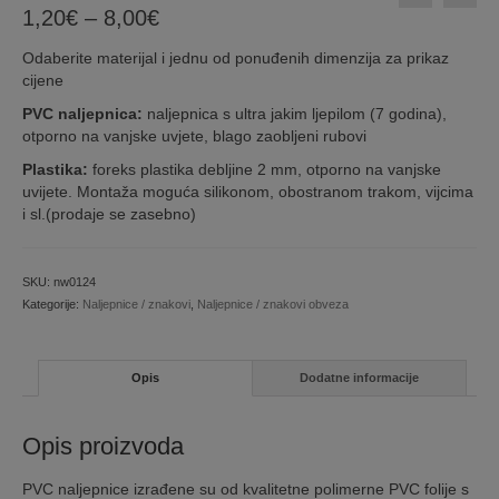
Price
1,20
€
–
8,00
€
range:
Odaberite materijal i jednu od ponuđenih dimenzija za prikaz
1,20€
cijene
through
8,00€
PVC naljepnica:
naljepnica s ultra jakim ljepilom (7 godina),
otporno na vanjske uvjete, blago zaobljeni rubovi
Plastika:
foreks plastika debljine 2 mm, otporno na vanjske
uvijete. Montaža moguća silikonom, obostranom trakom, vijcima
i sl.(prodaje se zasebno)
SKU:
nw0124
Kategorije:
Naljepnice / znakovi
,
Naljepnice / znakovi obveza
Opis
Dodatne informacije
Opis proizvoda
PVC naljepnice izrađene su od kvalitetne polimerne PVC folije s