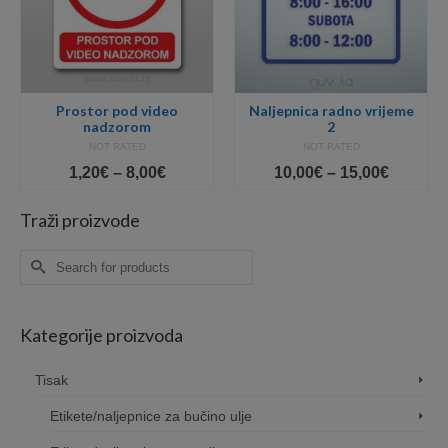
Prostor pod video
Naljepnica radno vrijeme
nadzorom
2
NOT RATED
NOT RATED
Price
Price
1,20
€
–
8,00
€
10,00
€
–
15,00
€
range:
range:
1,20€
10,00€
Traži proizvode
gh
through
throug
8,00€
15,00€
Search
for:
Kategorije proizvoda
Tisak
Etikete/naljepnice za bučino ulje