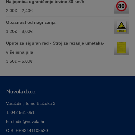
Naljepnica ograničenje brzine 80 km/h
14,00€
Price
2,00
€
–
2,40
€
through
range:
Opasnost od nagrizanja
75,00€
2,00€
Price
1,20
€
–
8,00
€
through
range:
Upute za siguran rad - Stroj za rezanje umetaka-
2,40€
1,20€
višelisna pila
through
Price
3,50
€
–
5,00
€
8,00€
range:
3,50€
through
Nuvola d.o.o.
5,00€
Varaždin, Tome Blažeka 3
T: 042 561 051
E: studio@nuvola.hr
OIB: HR43441108520