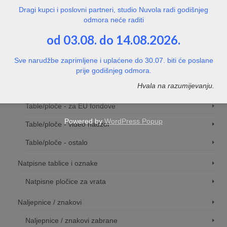
Dragi kupci i poslovni partneri, studio Nuvola radi godišnjeg
Razne oznake
odmora neće raditi
Table/ploče - zabranjeno parkiranje
od 03.08. do 14.08.2026.
Table za apartmane, kuće za odmor, hotele, sobe
Sve narudžbe zaprimljene i uplaćene do 30.07. biti će poslane
Table/ploče - pravila za bazene, jacuzzi, igrališta
prije godišnjeg odmora.
Hvala na razumijevanju.
Table/ploče - za gradilišta
Table/ploče - za EU fondove
Powered by
WordPress Popup
Table/ploče - video nadzor
Table/ploče - ostalo
Natpisne tablice i oznake
Natpisne pločice za vrata
Naljepnice / znakovi
Naljepnice / znakovi zabrane