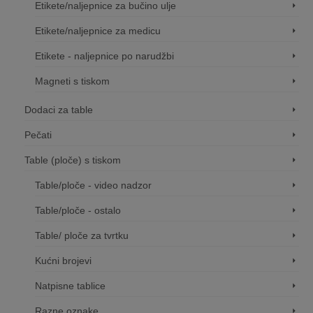
Etikete/naljepnice za bučino ulje
Etikete/naljepnice za medicu
Etikete - naljepnice po narudžbi
Magneti s tiskom
Dodaci za table
Pečati
Table (ploče) s tiskom
Table/ploče - video nadzor
Table/ploče - ostalo
Table/ ploče za tvrtku
Kućni brojevi
Natpisne tablice
Razne oznake