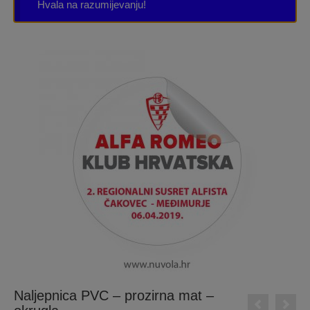
Hvala na razumijevanju!
Naljepnica PVC – prozirna mat –