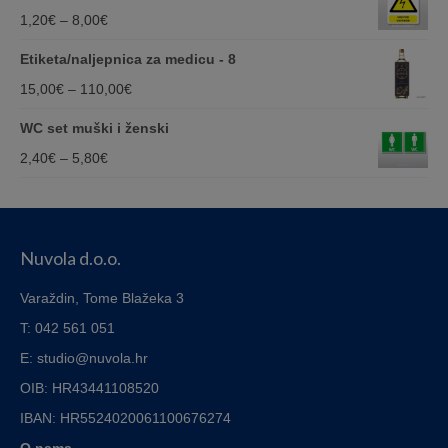
15,00€
Price
1,20
€
–
8,00
€
through
range:
Etiketa/naljepnica za medicu - 8
110,00€
1,20€
Price
15,00
€
–
110,00
€
through
range:
WC set muški i ženski
8,00€
15,00€
Price
2,40
€
–
5,80
€
through
range:
110,00€
2,40€
through
Nuvola d.o.o.
5,80€
Varaždin, Tome Blažeka 3
T: 042 561 051
E: studio@nuvola.hr
OIB: HR43441108520
IBAN:
HR5524020061100676274
O nama