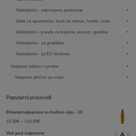
Table/ploče - zabranjeno parkiranje
Table za apartmane, kuće za odmor, hotele, sobe
Table/ploče - pravila za bazene, jacuzzi, igrališta
Table/ploče - za gradilišta
Table/ploče - za EU fondove
Natpisne tablice i oznake
Natpisne pločice za vrata
Popularni proizvodi
Etiketa/naljepnica za bučino ulje - 13
Price
15,00
€
–
110,00
€
range:
Vod pod naponom