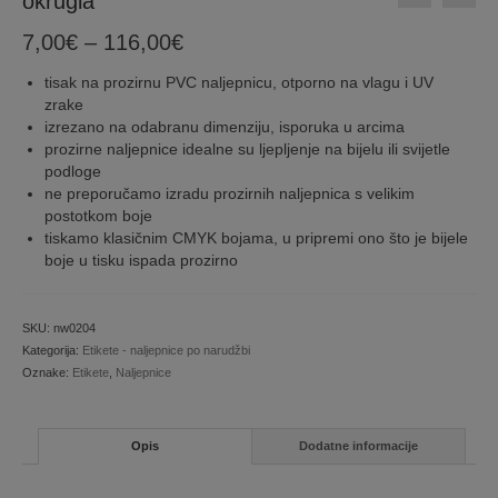
okrugla
Price
7,00
€
–
116,00
€
range:
tisak na prozirnu PVC naljepnicu, otporno na vlagu i UV
7,00€
zrake
through
izrezano na odabranu dimenziju, isporuka u arcima
116,00€
prozirne naljepnice idealne su ljepljenje na bijelu ili svijetle
podloge
ne preporučamo izradu prozirnih naljepnica s velikim
postotkom boje
tiskamo klasičnim CMYK bojama, u pripremi ono što je bijele
boje u tisku ispada prozirno
SKU:
nw0204
Kategorija:
Etikete - naljepnice po narudžbi
Oznake:
Etikete
,
Naljepnice
Opis
Dodatne informacije