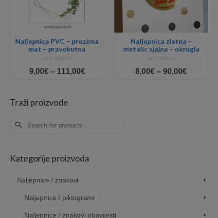
Naljepnica PVC – prozirna
Naljepnica zlatna –
mat – pravokutna
metalic sjajna – okrugla
NOT RATED
NOT RATED
Price
Price
9,00
€
–
111,00
€
8,00
€
–
90,00
€
e:
range:
range:
9,00€
8,00€
ugh
through
through
Traži proizvode
00€
111,00€
90,00€
Search
for:
Kategorije proizvoda
Naljepnice / znakovi
Naljepnice / piktogrami
Naljepnice / znakovi obavijesti