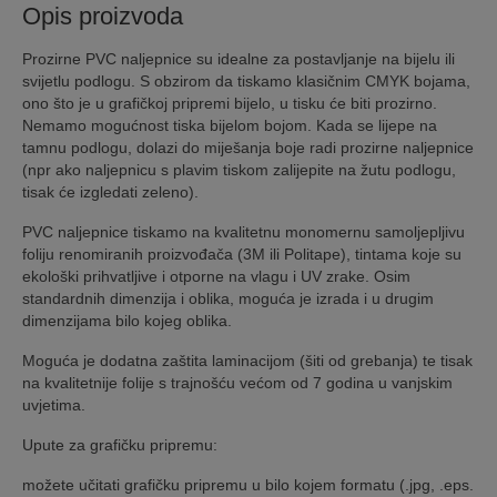
Opis proizvoda
Prozirne PVC naljepnice su idealne za postavljanje na bijelu ili
svijetlu podlogu. S obzirom da tiskamo klasičnim CMYK bojama,
ono što je u grafičkoj pripremi bijelo, u tisku će biti prozirno.
Nemamo mogućnost tiska bijelom bojom. Kada se lijepe na
tamnu podlogu, dolazi do miješanja boje radi prozirne naljepnice
(npr ako naljepnicu s plavim tiskom zalijepite na žutu podlogu,
tisak će izgledati zeleno).
PVC naljepnice tiskamo na kvalitetnu monomernu samoljepljivu
foliju renomiranih proizvođača (3M ili Politape), tintama koje su
ekološki prihvatljive i otporne na vlagu i UV zrake. Osim
standardnih dimenzija i oblika, moguća je izrada i u drugim
dimenzijama bilo kojeg oblika.
Moguća je dodatna zaštita laminacijom (šiti od grebanja) te tisak
na kvalitetnije folije s trajnošću većom od 7 godina u vanjskim
uvjetima.
Upute za grafičku pripremu:
možete učitati grafičku pripremu u bilo kojem formatu (.jpg, .eps.