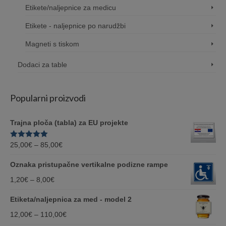
Etikete/naljepnice za medicu
Etikete - naljepnice po narudžbi
Magneti s tiskom
Dodaci za table
Popularni proizvodi
Trajna ploča (tabla) za EU projekte
Price
Ocjenjeno
25,00
€
–
85,00
€
5.00
od 5
range:
Oznaka pristupačne vertikalne podizne rampe
25,00€
Price
1,20
€
–
8,00
€
through
range:
Etiketa/naljepnica za med - model 2
85,00€
1,20€
Price
12,00
€
–
110,00
€
through