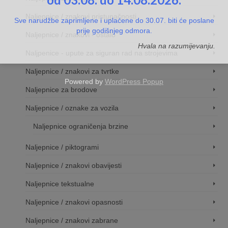
Naljepnice / znakovi pristupačnosti
Sve narudžbe zaprimljene i uplaćene do 30.07. biti će poslane
prije godišnjeg odmora.
Naljepnice / znakovi - ostalo
Hvala na razumijevanju.
Naljpenice - upute za siguran rad na strojevima
Naljepnice / znakovi za tvrtke
Powered by
WordPress Popup
Naljepnice za brodove
Naljepnice / oznake za vozila
Naljepnice ograničenja brzine
Naljepnice / piktogrami
Naljepnice / znakovi obavijesti
Naljepnice tekstualne
Naljepnice / znakovi opasnosti
Naljepnice / znakovi zabrane