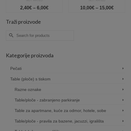
NOT RATED
NOT RATED
Price
Price
2,40
€
–
6,00
€
10,00
€
–
15,00
€
range:
range:
2,40€
10,00€
Traži proizvode
gh
through
throug
6,00€
15,00€
Search
for:
Kategorije proizvoda
Pečati
Table (ploče) s tiskom
Razne oznake
Table/ploče - zabranjeno parkiranje
Table za apartmane, kuće za odmor, hotele, sobe
Table/ploče - pravila za bazene, jacuzzi, igrališta