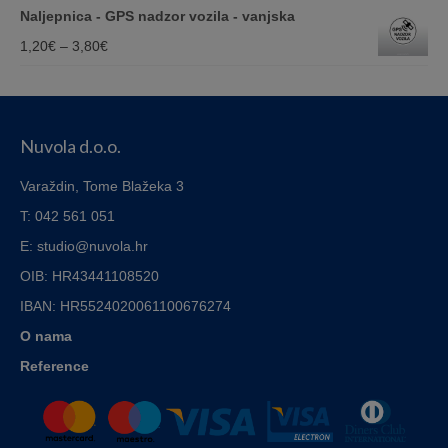
range:
Naljepnica - GPS nadzor vozila - vanjska
8,00€
12,00€
Price
1,20
€
–
3,80
€
through
range:
110,00€
1,20€
through
Nuvola d.o.o.
3,80€
Varaždin, Tome Blažeka 3
T: 042 561 051
E: studio@nuvola.hr
OIB: HR43441108520
IBAN:
HR5524020061100676274
O nama
Reference