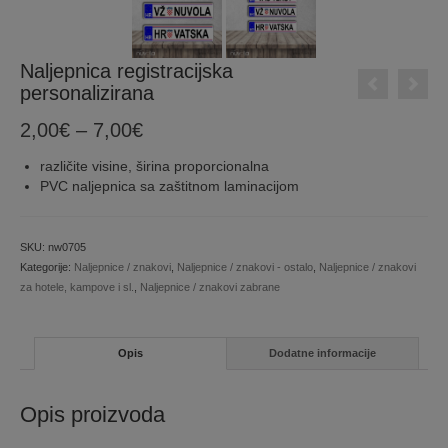
Naljepnica registracijska
personalizirana
Price
2,00
€
–
7,00
€
range:
različite visine, širina proporcionalna
2,00€
PVC naljepnica sa zaštitnom laminacijom
through
7,00€
SKU:
nw0705
Kategorije:
Naljepnice / znakovi
,
Naljepnice / znakovi - ostalo
,
Naljepnice / znakovi
za hotele, kampove i sl.
,
Naljepnice / znakovi zabrane
Opis
Dodatne informacije
Opis proizvoda