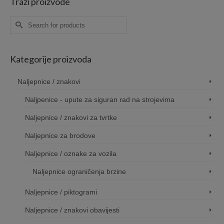
Traži proizvode
ugh
through
throug
00€
110,00€
110,00
Search
for:
Kategorije proizvoda
Naljepnice / znakovi
Naljpenice - upute za siguran rad na strojevima
Naljepnice / znakovi za tvrtke
Naljepnice za brodove
Naljepnice / oznake za vozila
Naljepnice ograničenja brzine
Naljepnice / piktogrami
Naljepnice / znakovi obavijesti