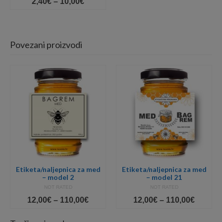
Price
2,40
€
–
10,00
€
range:
2,40€
through
10,00€
Povezani proizvodi
Etiketa/naljepnica za med
Etiketa/naljepnica za med
– model 2
– model 21
NOT RATED
NOT RATED
e
Price
Price
12,00
€
–
110,00
€
12,00
€
–
110,00
€
e:
range:
range:
0€
12,00€
12,00€