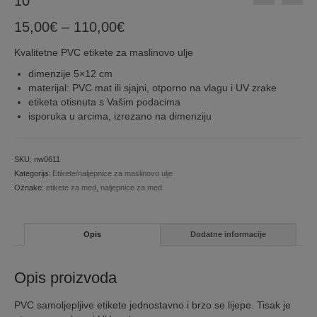
10
Price
15,00
€
–
110,00
€
range:
Kvalitetne PVC etikete za maslinovo ulje
15,00€
through
dimenzije 5×12 cm
110,00€
materijal: PVC mat ili sjajni, otporno na vlagu i UV zrake
etiketa otisnuta s Vašim podacima
isporuka u arcima, izrezano na dimenziju
SKU:
nw0611
Kategorija:
Etikete/naljepnice za maslinovo ulje
Oznake:
etikete za med
,
naljepnice za med
Opis
Dodatne informacije
Opis proizvoda
PVC samoljepljive etikete jednostavno i brzo se lijepe. Tisak je