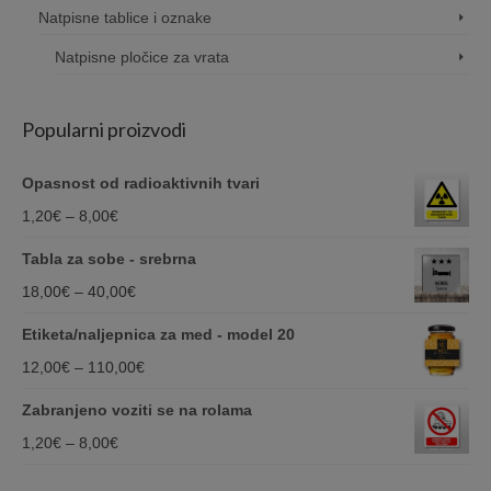
Natpisne tablice i oznake
Natpisne pločice za vrata
Popularni proizvodi
Opasnost od radioaktivnih tvari
Price
1,20
€
–
8,00
€
range:
Tabla za sobe - srebrna
1,20€
Price
18,00
€
–
40,00
€
through
range:
Etiketa/naljepnica za med - model 20
8,00€
18,00€
Price
12,00
€
–
110,00
€
through
range:
Zabranjeno voziti se na rolama
40,00€
12,00€
Price
1,20
€
–
8,00
€
through
range: