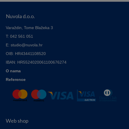
110,00€
1,20€
through
Nuvola d.o.o.
8,00€
Varaždin, Tome Blažeka 3
T: 042 561 051
E: studio@nuvola.hr
OIB: HR43441108520
IBAN:
HR5524020061100676274
O nama
Reference
Web shop