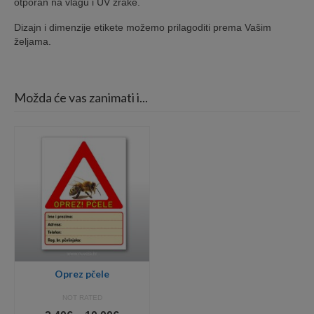
otporan na vlagu i UV zrake.
Dizajn i dimenzije etikete možemo prilagoditi prema Vašim
željama.
Možda će vas zanimati i...
Oprez pčele
NOT RATED