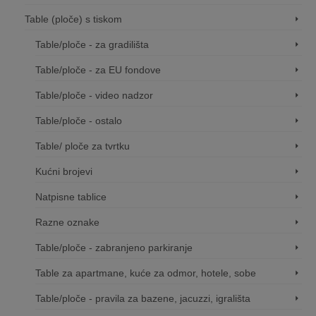
Table (ploče) s tiskom
Table/ploče - za gradilišta
Table/ploče - za EU fondove
Table/ploče - video nadzor
Table/ploče - ostalo
Table/ ploče za tvrtku
Kućni brojevi
Natpisne tablice
Razne oznake
Table/ploče - zabranjeno parkiranje
Table za apartmane, kuće za odmor, hotele, sobe
Table/ploče - pravila za bazene, jacuzzi, igrališta