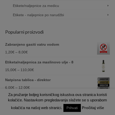
Etikete/naljepnice za medicu
Etikete - naljepnice po narudžbi
Popularni proizvodi
Zabranjeno gasiti vatru vodom
Price
1,20
€
–
8,00
€
range:
Etiketa/naljepnica za maslinovo ulje - 8
1,20€
Price
15,00
€
–
110,00
€
through
range:
Natpisna tablica - direktor
8,00€
15,00€
Price
6,00
€
–
12,00
€
through
Za pružanje boljeg korisničkog iskustva ova stranica koristi
range:
Naljepnica blagovaona
kolačiće. Nastavkom pregledavanja slažete se s uporabom
110,00€
6,00€
Price
1,00
€
–
2,50
€
kolačića na našoj web stranici.
Pročitaj više
Prihvati
through
range: