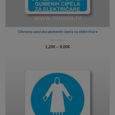
Obvezna uporaba gumenih cipela za električare
NOT RATED
Price
1,20
€
–
8,00
€
range:
1,20€
through
8,00€