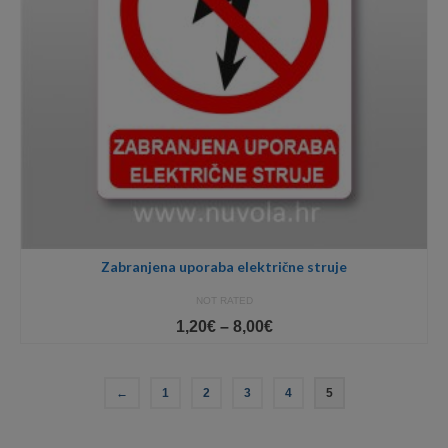
Zabranjena uporaba električne struje
NOT RATED
Price
1,20
€
–
8,00
€
range:
1,20€
through
←
1
2
3
4
5
8,00€