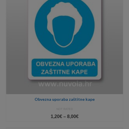
Obvezna uporaba zaštitne kape
NOT RATED
Price
1,20
€
–
8,00
€
range:
1,20€