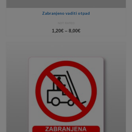
Zabranjeno vaditi otpad
NOT RATED
Price
1,20
€
–
8,00
€
range:
1,20€
through
8,00€