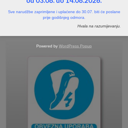
od 03.08. do 14.08.2026.
Sve narudžbe zaprimljene i uplaćene do 30.07. biti će poslane
Obvezna uporaba zaštitne naprave
prije godišnjeg odmora.
NOT RATED
Hvala na razumijevanju.
Price
1,20
€
–
8,00
€
range:
1,20€
Powered by
WordPress Popup
through
8,00€