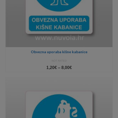
Obvezna uporaba kišne kabanice
NOT RATED
Price
1,20
€
–
8,00
€
range:
1,20€
through
8,00€