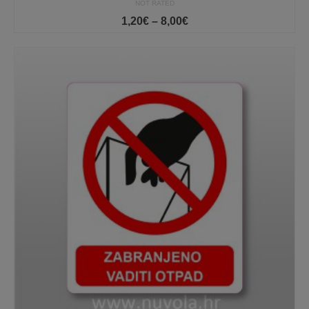
NOT RATED
Price
1,20
€
–
8,00
€
range:
1,20€
through
8,00€