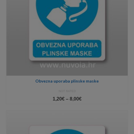
Obvezna uporaba plinske maske
NOT RATED
Price
1,20
€
–
8,00
€
range:
1,20€
through
8,00€