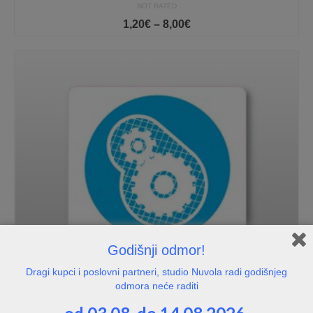
NOT RATED
Price
1,20
€
–
8,00
€
range:
1,20€
through
8,00€
Godišnji odmor!
Dragi kupci i poslovni partneri, studio Nuvola radi godišnjeg
odmora neće raditi