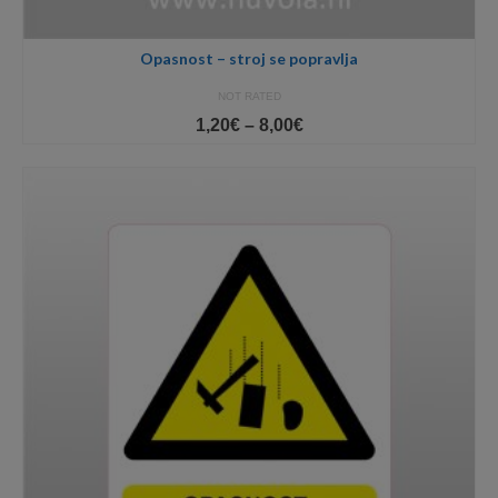
Opasnost – stroj se popravlja
NOT RATED
Price
1,20
€
–
8,00
€
range:
1,20€
through
8,00€