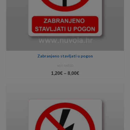
Zabranjeno stavljati u pogon
NOT RATED
Price
1,20
€
–
8,00
€
range:
1,20€
through
8,00€