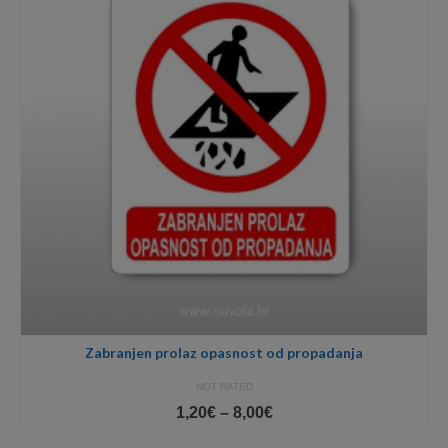
Zabranjen prolaz opasnost od propadanja
NOT RATED
Price
1,20
€
–
8,00
€
range: