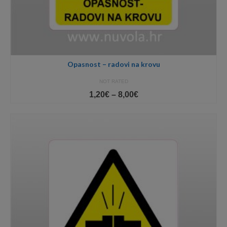
Opasnost – radovi na krovu
NOT RATED
Price
1,20
€
–
8,00
€
range:
1,20€
through
8,00€