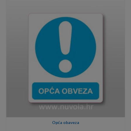
through
8,00€
Opća obaveza