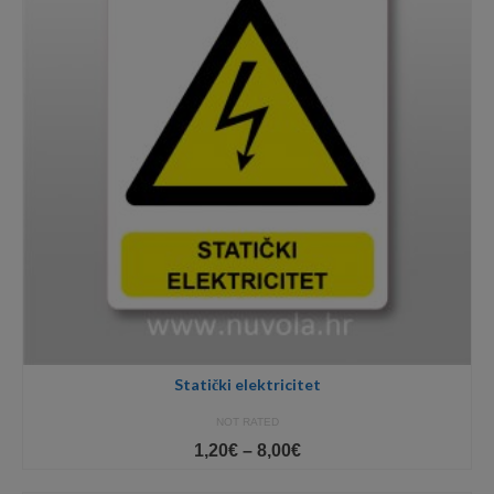
Statički elektricitet
NOT RATED
Price
1,20
€
–
8,00
€
range:
1,20€