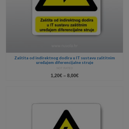
Zaštita od indirektnog dodira u IT sustavu zaštitnim
uređajem diferencijalne struje
NOT RATED
Price
1,20
€
–
8,00
€
range:
1,20€
through
8,00€