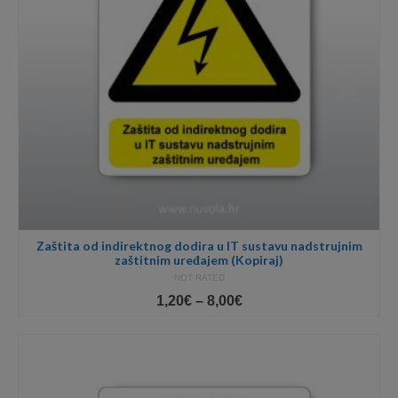
Zaštita od indirektnog dodira u IT sustavu nadstrujnim
zaštitnim uređajem (Kopiraj)
NOT RATED
Price
1,20
€
–
8,00
€
range:
1,20€
through
8,00€