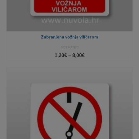
Zabranjena vožnja viličarom
NOT RATED
Price
1,20
€
–
8,00
€
range:
1,20€
through
8,00€