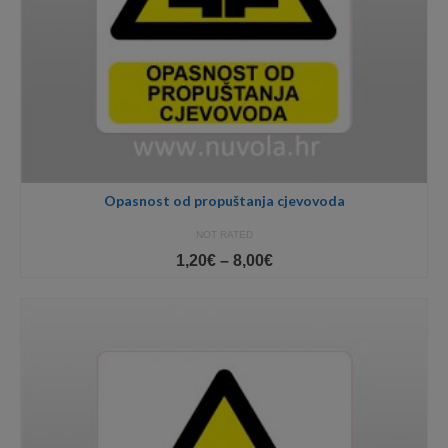
Opasnost od propuštanja cjevovoda
NOT RATED
Price
1,20
€
–
8,00
€
range:
1,20€
through
8,00€