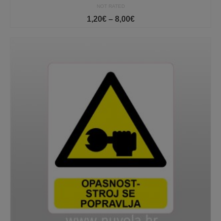
NOT RATED
Price
1,20
€
–
8,00
€
range:
1,20€
through
8,00€