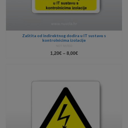
Zaštita od indirektnog dodira u IT sustavu s
kontrolnicima izolacije
NOT RATED
Price
1,20
€
–
8,00
€
range:
1,20€
through
8,00€