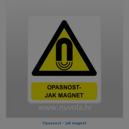
1,20€
through
8,00€
Opasnost – jak magnet