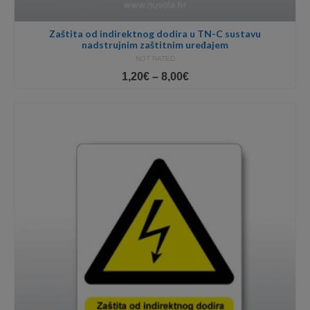
Zaštita od indirektnog dodira u TN-C sustavu
nadstrujnim zaštitnim uređajem
NOT RATED
Price
1,20
€
–
8,00
€
range:
1,20€
through
8,00€