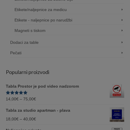
Etikete/naljepnice za medicu
Etikete - naljepnice po narudžbi
Magneti s tiskom
Dodaci za table
Pečati
Popularni proizvodi
Tabla Prostor je pod video nadzorom
Price
Ocjenjeno
14,00
€
–
75,00
€
5.00
od 5
range:
Tabla za studio apartman - plava
14,00€
Price
18,00
€
–
40,00
€
through
range: