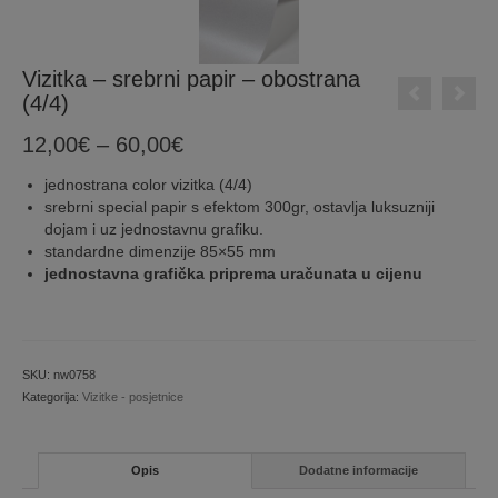
Vizitka – srebrni papir – obostrana
(4/4)
Price
12,00
€
–
60,00
€
range:
jednostrana color vizitka (4/4)
12,00€
srebrni special papir s efektom 300gr, ostavlja luksuzniji
through
dojam i uz jednostavnu grafiku.
60,00€
standardne dimenzije 85×55 mm
jednostavna grafička priprema uračunata u cijenu
SKU:
nw0758
Kategorija:
Vizitke - posjetnice
Opis
Dodatne informacije