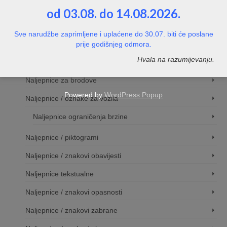
Naljepnice / znakovi pristupačnosti
od 03.08. do 14.08.2026.
Naljepnice / znakovi - ostalo
Sve narudžbe zaprimljene i uplaćene do 30.07. biti će poslane
Naljpenice - upute za siguran rad na strojevima
prije godišnjeg odmora.
Hvala na razumijevanju.
Naljepnice / znakovi za tvrtke
Naljepnice za brodove
Powered by
WordPress Popup
Naljepnice / oznake za vozila
Naljepnice ograničenja brzine
Naljepnice / piktogrami
Naljepnice / znakovi obavijesti
Naljepnice tekstualne
Naljepnice / znakovi opasnosti
Naljepnice / znakovi zabrane