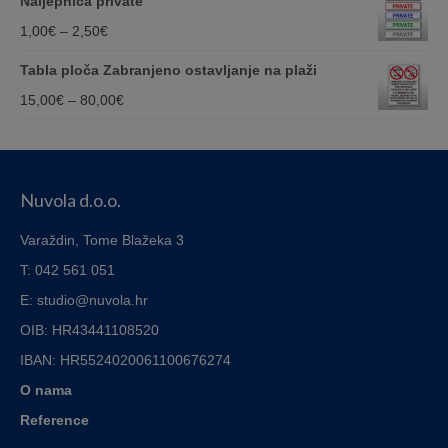
Naljepnica private
75,00€
18,00€
Price
1,00
€
–
2,50
€
through
range:
Tabla ploča Zabranjeno ostavljanje na plaži
40,00€
1,00€
Price
15,00
€
–
80,00
€
through
range:
2,50€
15,00€
through
Nuvola d.o.o.
80,00€
Varaždin, Tome Blažeka 3
T: 042 561 051
E: studio@nuvola.hr
OIB: HR43441108520
IBAN:
HR5524020061100676274
O nama
Reference