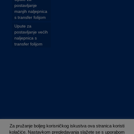
postavljanje
manjih naljepnica
s transfer folijom
Upute za
postavljanje većih
naljepnica s
transfer folijom
Za pružanje boljeg korisničkog iskustva ova stranica koristi
kolačiće. Nastavkom pregledavanja slažete se s uporabom