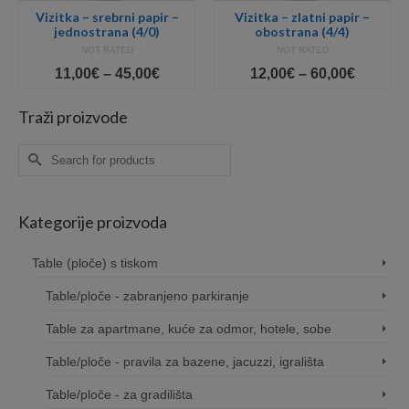
Vizitka – srebrni papir –
Vizitka – zlatni papir –
jednostrana (4/0)
obostrana (4/4)
NOT RATED
NOT RATED
Price
Price
11,00
€
–
45,00
€
12,00
€
–
60,00
€
e:
range:
range:
0€
11,00€
12,00€
Traži proizvode
ugh
through
throug
0€
45,00€
60,00€
Search
for:
Kategorije proizvoda
Table (ploče) s tiskom
Table/ploče - zabranjeno parkiranje
Table za apartmane, kuće za odmor, hotele, sobe
Table/ploče - pravila za bazene, jacuzzi, igrališta
Table/ploče - za gradilišta