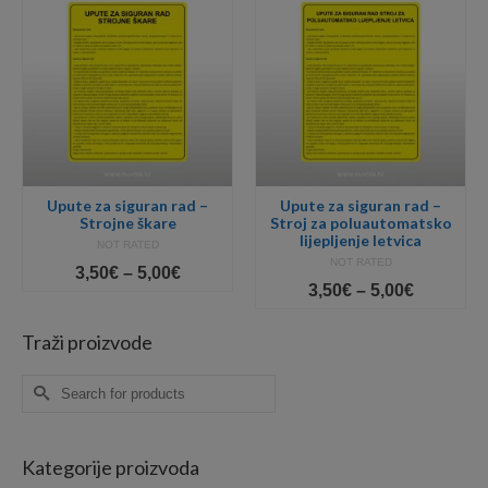
Upute za siguran rad –
Upute za siguran rad –
Strojne škare
Stroj za poluautomatsko
lijepljenje letvica
NOT RATED
NOT RATED
Price
3,50
€
–
5,00
€
Price
3,50
€
–
5,00
€
range:
range:
3,50€
3,50€
gh
through
Traži proizvode
through
5,00€
5,00€
Search
for:
Kategorije proizvoda