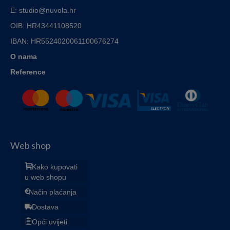
E: studio@nuvola.hr
OIB: HR43441108520
IBAN:
HR5524020061100676274
O nama
Reference
Web shop
Kako kupovati
u web shopu
Način plaćanja
Dostava
Opći uvijeti