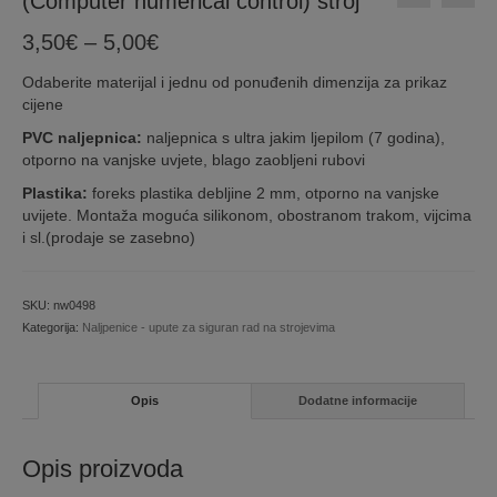
(Computer numerical control) stroj
Price
3,50
€
–
5,00
€
range:
Odaberite materijal i jednu od ponuđenih dimenzija za prikaz
3,50€
cijene
through
5,00€
PVC naljepnica:
naljepnica s ultra jakim ljepilom (7 godina),
otporno na vanjske uvjete, blago zaobljeni rubovi
Plastika:
foreks plastika debljine 2 mm, otporno na vanjske
uvijete. Montaža moguća silikonom, obostranom trakom, vijcima
i sl.(prodaje se zasebno)
SKU:
nw0498
Kategorija:
Naljpenice - upute za siguran rad na strojevima
Opis
Dodatne informacije
Opis proizvoda