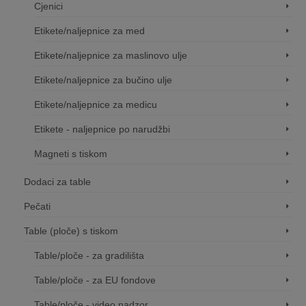
Cjenici
Etikete/naljepnice za med
Etikete/naljepnice za maslinovo ulje
Etikete/naljepnice za bučino ulje
Etikete/naljepnice za medicu
Etikete - naljepnice po narudžbi
Magneti s tiskom
Dodaci za table
Pečati
Table (ploče) s tiskom
Table/ploče - za gradilišta
Table/ploče - za EU fondove
Table/ploče - video nadzor