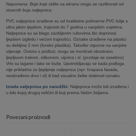
Napomena: Boje koje vidite na ekranu mogu se razlikovati od
stvarnih boja naljepnica.
PVC naljepnice izrađene su od kvalitetne polimerne PVC folije s
ultra jakim ljepilom, trajnosti do 7 godina u vanjskim uvjetima.
Naljepnice su sa blago zaobljenim rubovima što doprinosi
ljepšem izgledu i većom trajnošću. Oznake izrađene na plastici
su debljine 2 mm (foreks plastika). Također otporne na vanjske
utjecaje. Ovisno o podlozi, mogu se montirati obostrano
ljepljivom trakom, silikonom, vijcima i sl. (prodaje se zasebno)
Vrlo su lagane i lako se buše. Upotrebljavaju se kada podloga
nije prikladna za ljepljenje naljepnica (npr. hrapava fasada,
neobrađeno drvo i sl) ili kad vizualno želite istaknuti oznaku.
Izrada naljepnica po narudžbi:
Naljepnica može biti izrađena i
u bilo kojoj drugoj veličini ili boji prema Vašim željama.
Povezani proizvodi