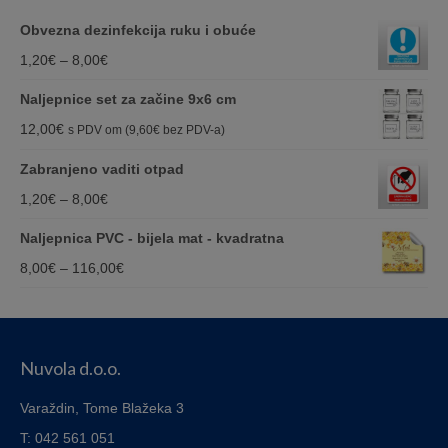
Obvezna dezinfekcija ruku i obuće
Price
1,20
€
–
8,00
€
range:
Naljepnice set za začine 9x6 cm
1,20€
12,00
€
s PDV om (
9,60
€
bez PDV-a)
through
Zabranjeno vaditi otpad
8,00€
Price
1,20
€
–
8,00
€
range:
Naljepnica PVC - bijela mat - kvadratna
1,20€
Price
8,00
€
–
116,00
€
through
range:
8,00€
8,00€
through
Nuvola d.o.o.
116,00€
Varaždin, Tome Blažeka 3
T: 042 561 051