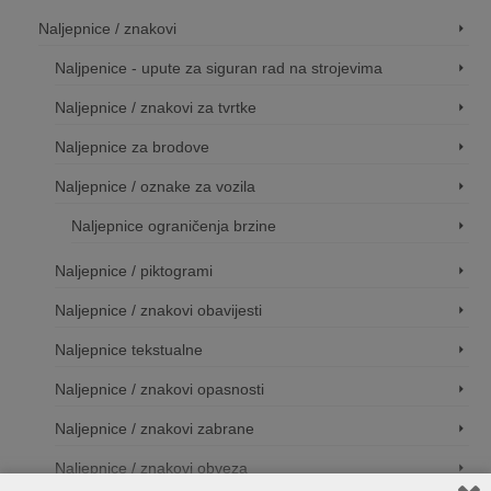
Naljepnice / znakovi
Naljpenice - upute za siguran rad na strojevima
Naljepnice / znakovi za tvrtke
Naljepnice za brodove
Naljepnice / oznake za vozila
Naljepnice ograničenja brzine
Naljepnice / piktogrami
Naljepnice / znakovi obavijesti
Naljepnice tekstualne
Naljepnice / znakovi opasnosti
Naljepnice / znakovi zabrane
Naljepnice / znakovi obveza