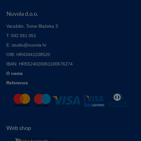
19,00€
through
Nuvola d.o.o.
89,00€
Varaždin, Tome Blažeka 3
T: 042 561 051
E: studio@nuvola.hr
OIB: HR43441108520
IBAN:
HR5524020061100676274
O nama
Reference
Web shop
Kako kupovati