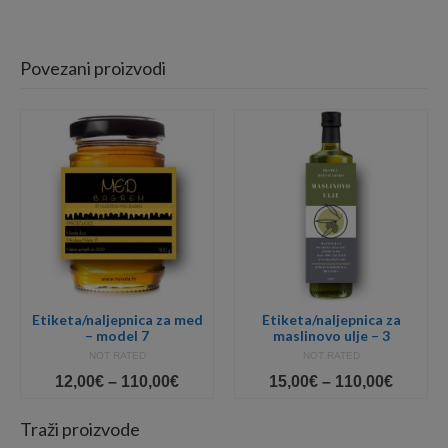
2,40€
through
10,00€
Povezani proizvodi
Etiketa/naljepnica za med
Etiketa/naljepnica za
– model 7
maslinovo ulje – 3
NOT RATED
NOT RATED
Price
Price
12,00
€
–
110,00
€
15,00
€
–
110,00
€
e:
range:
range:
0€
12,00€
15,00€
Traži proizvode
ugh
through
throug