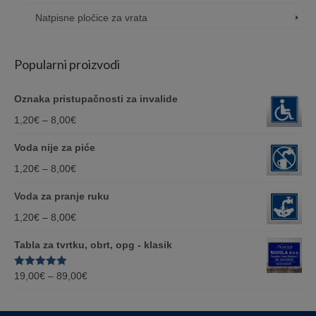
Natpisne pločice za vrata
Popularni proizvodi
Oznaka pristupačnosti za invalide
Price
1,20
€
–
8,00
€
range:
Voda nije za piće
1,20€
Price
1,20
€
–
8,00
€
through
range:
Voda za pranje ruku
8,00€
1,20€
Price
1,20
€
–
8,00
€
through
range:
Tabla za tvrtku, obrt, opg - klasik
8,00€
1,20€
Price
Ocjenjeno
19,00
€
–
89,00
€
through
5.00
od 5
range:
8,00€