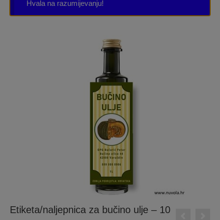
Hvala na razumijevanju!
Etiketa/naljepnica za bučino ulje – 10