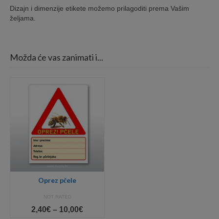
Dizajn i dimenzije etikete možemo prilagoditi prema Vašim
željama.
Možda će vas zanimati i...
Oprez pčele
NOT RATED
Price
2,40
€
–
10,00
€
range: