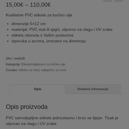
Price
15,00
€
–
110,00
€
range:
Kvalitetne PVC etikete za bučino ulje
15,00€
through
dimenzije 5×12 cm
110,00€
materijal: PVC mat ili sjajni, otporno na vlagu i UV zrake
etiketa otisnuta s Vašim podacima
isporuka u arcima, izrezano na dimenziju
SKU:
nw0628
Kategorija:
Etikete/naljepnice za bučino ulje
Oznake:
etikete za med
,
naljepnice za med
Opis
Dodatne informacije
Opis proizvoda
PVC samoljepljive etikete jednostavno i brzo se lijepe. Tisak je
otporan na vlagu i UV zrake.