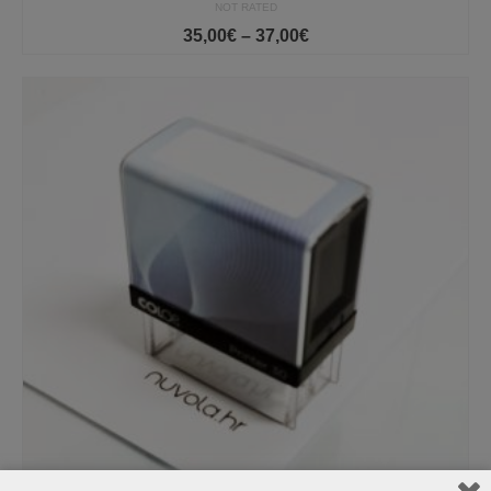
NOT RATED
Price
35,00
€
–
37,00
€
range:
35,00€
through
37,00€