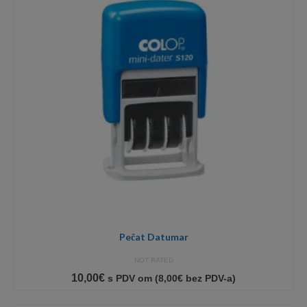
Pečat Datumar
NOT RATED
10,00
€
s PDV om (
8,00
€
bez PDV-a)