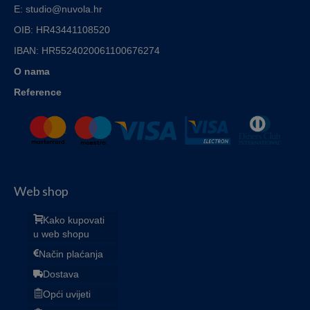
E: studio@nuvola.hr
OIB: HR43441108520
IBAN:
HR5524020061100676274
O nama
Reference
Web shop
Kako kupovati
u web shopu
Način plaćanja
Dostava
Opći uvijeti