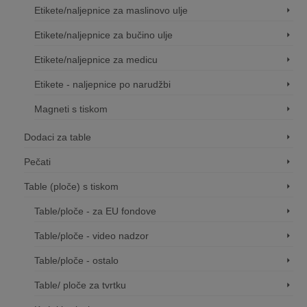
Etikete/naljepnice za maslinovo ulje
Etikete/naljepnice za bučino ulje
Etikete/naljepnice za medicu
Etikete - naljepnice po narudžbi
Magneti s tiskom
Dodaci za table
Pečati
Table (ploče) s tiskom
Table/ploče - za EU fondove
Table/ploče - video nadzor
Table/ploče - ostalo
Table/ ploče za tvrtku