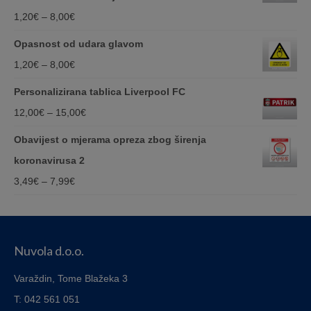
Price
1,20
€
–
8,00
€
range:
Opasnost od udara glavom
1,20€
Price
1,20
€
–
8,00
€
through
range:
Personalizirana tablica Liverpool FC
8,00€
1,20€
Price
12,00
€
–
15,00
€
through
range:
Obavijest o mjerama opreza zbog širenja
8,00€
12,00€
koronavirusa 2
through
Price
3,49
€
–
7,99
€
15,00€
range:
3,49€
through
Nuvola d.o.o.
7,99€
Varaždin, Tome Blažeka 3
T: 042 561 051