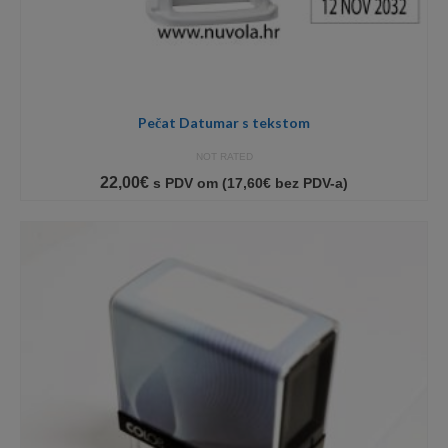
Pečat Datumar s tekstom
NOT RATED
22,00
€
s PDV om (
17,60
€
bez PDV-a)