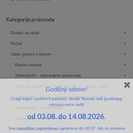
for:
Kategorije proizvoda
Dodaci za table
Pečati
Table (ploče) s tiskom
Razne oznake
Table/ploče - zabranjeno parkiranje
Table za apartmane, kuće za odmor, hotele, sobe
Godišnji odmor!
Table/ploče - pravila za bazene, jacuzzi, igrališta
Dragi kupci i poslovni partneri, studio Nuvola radi godišnjeg
odmora neće raditi
Table/ploče - za gradilišta
od 03.08. do 14.08.2026.
Table/ploče - za EU fondove
Sve narudžbe zaprimljene i uplaćene do 30.07. biti će poslane
Table/ploče - video nadzor