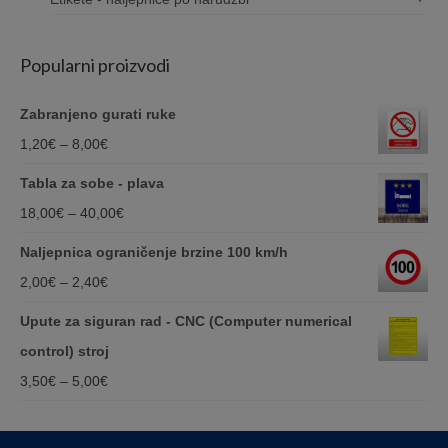
Popularni proizvodi
Zabranjeno gurati ruke
Price
1,20
€
–
8,00
€
range:
Tabla za sobe - plava
1,20€
Price
18,00
€
–
40,00
€
through
range:
Naljepnica ograničenje brzine 100 km/h
8,00€
18,00€
Price
2,00
€
–
2,40
€
through
range:
Upute za siguran rad - CNC (Computer numerical
40,00€
2,00€
control) stroj
through
Price
3,50
€
–
5,00
€
2,40€
range:
3,50€