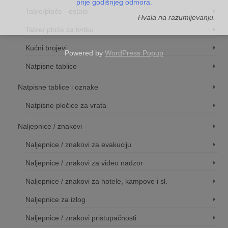
prije godišnjeg odmora.
Table/ploče - ostalo
Hvala na razumijevanju.
Table/ ploče za tvrtku
Kućni brojevi
Powered by
WordPress Popup
Natpisne tablice
Natpisne tablice i oznake
Natpisne pločice za vrata
Naljepnice / znakovi
Naljepnice / znakovi za evakuciju
Naljepnice / znakovi za video nadzor
Naljepnice / znakovi za hotele, kampove i sl.
Naljepnice za izlog
Naljepnice / znakovi pristupačnosti