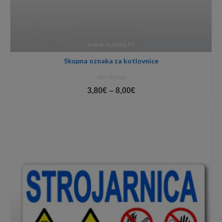
Skupna oznaka za kotlovnice
NOT RATED
Price
3,80
€
–
8,00
€
range:
3,80€
through
8,00€