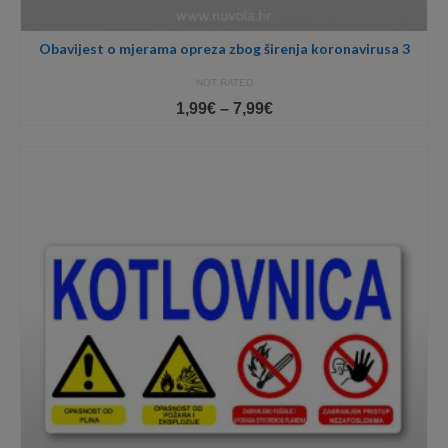
Obavijest o mjerama opreza zbog širenja koronavirusa 3
NOT RATED
Price
1,99
€
–
7,99
€
range:
1,99€
through
7,99€