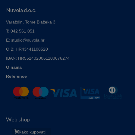
through
Nuvola d.o.o.
5,00€
Varaždin, Tome Blažeka 3
T: 042 561 051
E: studio@nuvola.hr
OIB: HR43441108520
IBAN:
HR5524020061100676274
O nama
Reference
Web shop
Kako kupovati