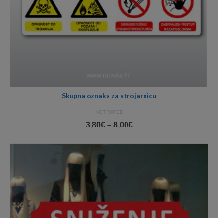
Skupna oznaka za strojarnicu
NOT RATED
Price
3,80
€
–
8,00
€
range:
3,80€
through
8,00€