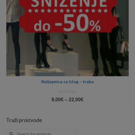
Naljepnica za izlog – traka
NOT RATED
Price
8,00
€
–
22,00
€
range:
8,00€
through
Traži proizvode
22,00€
Search